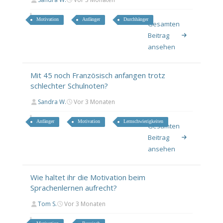
Motivation
Anfänger
Durchhänger
Gesamten
Beitrag
ansehen
Mit 45 noch Französisch anfangen trotz
schlechter Schulnoten?
Sandra W.
Vor 3 Monaten
Anfänger
Motivation
Lernschwierigkeiten
Gesamten
Beitrag
ansehen
Wie haltet ihr die Motivation beim
Sprachenlernen aufrecht?
Tom S.
Vor 3 Monaten