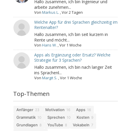
Hallo zusammen, ich bin Ingenieur und
arbeite zunehmen...
Von
Markus L.
,
Vor 2 Tagen
Welche App für drei Sprachen gleichzeitig im
Rentenalter?
Hallo zusammen, ich bin seit kurzem in
Rente und möcht...
Von
Hans W.
,
Vor 1 Woche
Apps als Ergänzung oder Ersatz? Welche
Strategie für 3 Sprachen?
Hallo zusammen, ich bin nach langer Zeit
ins Sprachenl...
Von
Margit S.
,
Vor 1 Woche
Top-Themen
Anfänger
Motivation
Apps
23
16
16
Grammatik
Sprechen
Kosten
10
10
9
Grundlagen
YouTube
Vokabeln
8
8
7