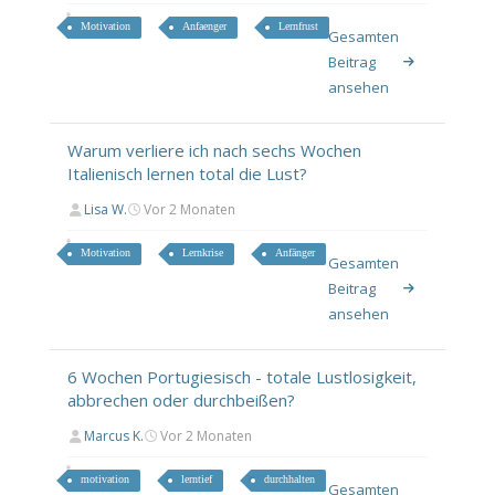
Motivation
Anfaenger
Lernfrust
Gesamten
Beitrag
ansehen
Warum verliere ich nach sechs Wochen
Italienisch lernen total die Lust?
Lisa W.
Vor 2 Monaten
Motivation
Lernkrise
Anfänger
Gesamten
Beitrag
ansehen
6 Wochen Portugiesisch - totale Lustlosigkeit,
abbrechen oder durchbeißen?
Marcus K.
Vor 2 Monaten
motivation
lerntief
durchhalten
Gesamten