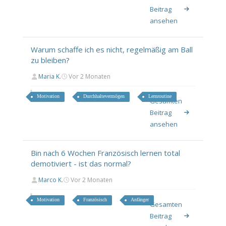
Beitrag
ansehen
Warum schaffe ich es nicht, regelmäßig am Ball
zu bleiben?
Maria K.
Vor 2 Monaten
Motivation
Durchhaltevermögen
Lernroutine
Gesamten
Beitrag
ansehen
Bin nach 6 Wochen Französisch lernen total
demotiviert - ist das normal?
Marco K.
Vor 2 Monaten
Motivation
Französisch
Anfänger
Gesamten
Beitrag