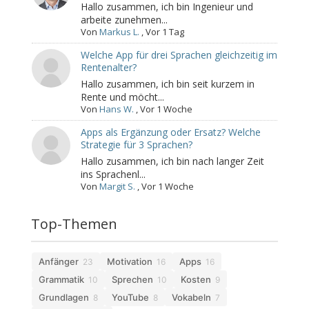
Hallo zusammen, ich bin Ingenieur und
arbeite zunehmen...
Von
Markus L.
,
Vor 1 Tag
Welche App für drei Sprachen gleichzeitig im
Rentenalter?
Hallo zusammen, ich bin seit kurzem in
Rente und möcht...
Von
Hans W.
,
Vor 1 Woche
Apps als Ergänzung oder Ersatz? Welche
Strategie für 3 Sprachen?
Hallo zusammen, ich bin nach langer Zeit
ins Sprachenl...
Von
Margit S.
,
Vor 1 Woche
Top-Themen
Anfänger
Motivation
Apps
23
16
16
Grammatik
Sprechen
Kosten
10
10
9
Grundlagen
YouTube
Vokabeln
8
8
7