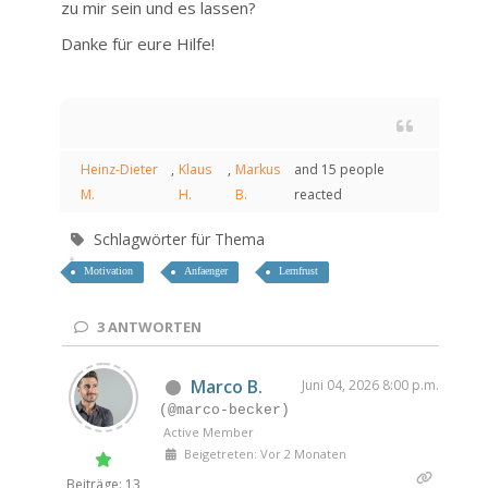
zu mir sein und es lassen?
Danke für eure Hilfe!
Heinz-Dieter
,
Klaus
,
Markus
and 15 people
M.
H.
B.
reacted
Schlagwörter für Thema
Motivation
Anfaenger
Lernfrust
3
ANTWORTEN
Marco B.
Juni 04, 2026 8:00 p.m.
(@marco-becker)
Active Member
Beigetreten: Vor 2 Monaten
Beiträge: 13