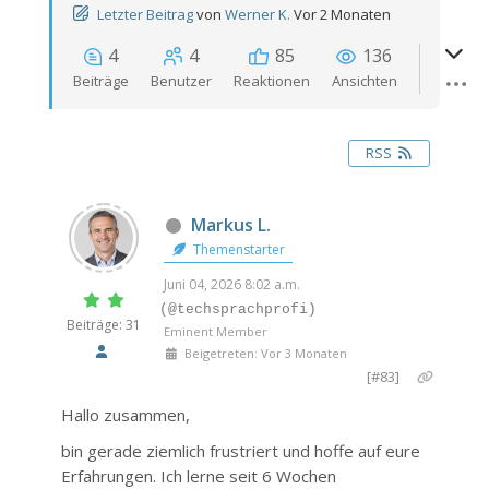
Letzter Beitrag
von
Werner K.
Vor 2 Monaten
4
4
85
136
Beiträge
Benutzer
Reaktionen
Ansichten
RSS
Markus L.
Themenstarter
Juni 04, 2026 8:02 a.m.
(@techsprachprofi)
Beiträge: 31
Eminent Member
Beigetreten: Vor 3 Monaten
[#83]
Hallo zusammen,
bin gerade ziemlich frustriert und hoffe auf eure
Erfahrungen. Ich lerne seit 6 Wochen