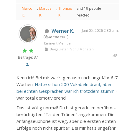
Marco
,
Marcus
,
Thomas
and 19 people
K.
K.
K.
reacted
Werner K.
Juni 05, 2026 2:30 a.m.
(@werner68)
Eminent Member
Beigetreten: Vor 3 Monaten
Beiträge: 37
Kenn ich! Bei mir war's genauso nach ungefähr 6-7
Wochen.
Hatte schon 500 Vokabeln drauf, aber
bei echten Gesprächen war ich trotzdem stumm
-
war total demotivierend.
Das ist völlig normal! Du bist gerade im berühmt-
berüchtigten "Tal der Tränen" angekommen. Die
Anfangseuphorie ist weg, aber die ersten echten
Erfolge noch nicht spürbar. Bei mir hat's ungefähr