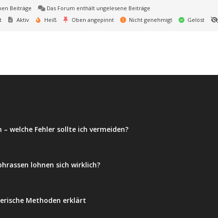
nen Beiträge
Das Forum enthält ungelesene Beiträge
t
Aktiv
Heiß
Oben angepinnt
Nicht genehmigt
Gelöst
 – welche Fehler sollte ich vermeiden?
phrassen lohnen sich wirklich?
lerische Methoden erklärt