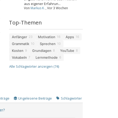
aus eigener Erfahrun...
Von
Markus K.
,
Vor 3 Wochen
Top-Themen
Anfänger
Motivation
Apps
23
16
16
Grammatik
Sprechen
10
10
Kosten
Grundlagen
YouTube
9
8
8
Vokabeln
Lernmethode
7
6
Alle Schlagwörter anzeigen (74)
iträge
Ungelesene Beiträge
Schlagwörter
er?