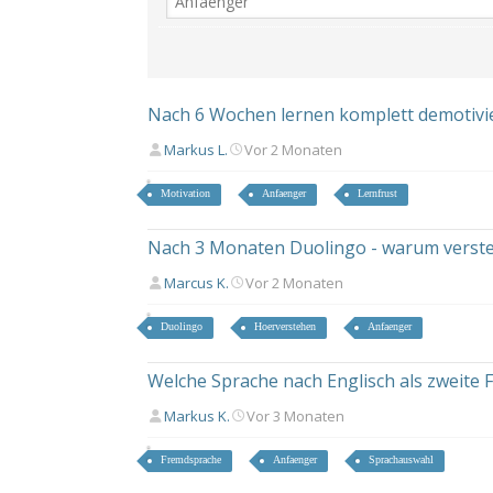
Nach 6 Wochen lernen komplett demotivier
Markus L.
Vor 2 Monaten
Motivation
Anfaenger
Lernfrust
Nach 3 Monaten Duolingo - warum versteh
Marcus K.
Vor 2 Monaten
Duolingo
Hoerverstehen
Anfaenger
Welche Sprache nach Englisch als zweite
Markus K.
Vor 3 Monaten
Fremdsprache
Anfaenger
Sprachauswahl