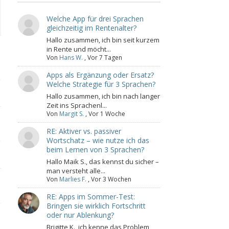
Welche App für drei Sprachen
gleichzeitig im Rentenalter?
Hallo zusammen, ich bin seit kurzem
in Rente und möcht...
Von
Hans W.
,
Vor 7 Tagen
Apps als Ergänzung oder Ersatz?
Welche Strategie für 3 Sprachen?
Hallo zusammen, ich bin nach langer
Zeit ins Sprachenl...
Von
Margit S.
,
Vor 1 Woche
RE: Aktiver vs. passiver
Wortschatz – wie nutze ich das
beim Lernen von 3 Sprachen?
Hallo Maik S., das kennst du sicher –
man versteht alle...
Von
Marlies F.
,
Vor 3 Wochen
RE: Apps im Sommer-Test:
Bringen sie wirklich Fortschritt
oder nur Ablenkung?
Brigitte K., ich kenne das Problem