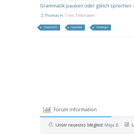
Grammatik pauken oder gleich sprechen -
Thomas H.
Vor 3 Monaten
Grammatik
Sprechen
Anfaenger
Forum Information
Unser neuestes Mitglied:
Maja B.
L