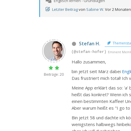
Englisch lernen - Grundlagen
Letzter Beitrag
von
Sabine W.
Vor 2 Monate
Stefan H.
Themensta
(@stefan-hofer)
Eminent Mem
Hallo zusammen,
bin jetzt seit März dabei
Engl
Beiträge: 20
Das frustriert mich total! Ic
Meine App erklärt das so: 'a
heißt das konkret? Wenn ich s
einen bestimmten Kaffee! Und 
Aber warum heißt es "I go to 
Bin jetzt 58 und dachte ich 
wenigstens halbwegs hinbekom
aber ich will durchziehen.