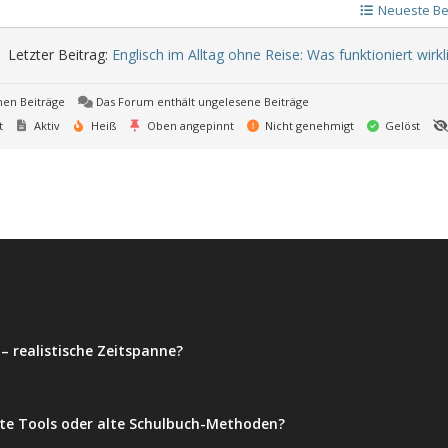
Neueste Be
Letzter Beitrag:
Englisch im Alltag ohne Reise: Was funktioniert wirkl
nen Beiträge
Das Forum enthält ungelesene Beiträge
t
Aktiv
Heiß
Oben angepinnt
Nicht genehmigt
Gelöst
– realistische Zeitspanne?
tzte Tools oder alte Schulbuch-Methoden?