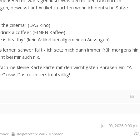
tehen! Bei mir war's genauso. Was bei mir den Durchbruch
ngen, bewusst auf Artikel zu achten wenn ich deutsche Sätze
o the cinema" (DAS Kino)
I drink a coffee" (EINEN Kaffee)
 is healthy" (kein Artikel bei allgemeinen Aussagen)
s lernen schwer fällt - ich setz mich dann immer früh morgens hin
t bei mir auch nix.
fach 'ne kleine Karteikarte mit den wichtigsten Phrasen ein. "A
se" usw. Das reicht erstmal völlig!
Juni 03, 2026 9:00 p.m
ember
Beigetreten: Vor 2 Monaten