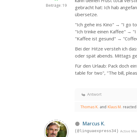
kann deinen Frust total vers
Beiträge: 19
gebracht hat: Ich hab angefa
übersetze.
"Ich gehe ins Kino" → "I go t
"Ich trinke einen Kaffee" → "
"Kaffee ist gesund" → "Coffee
Bei der Hitze versteh ich das
oder spät abends. Mittags geh
Für den Urlaub: Pack doch ein
table for two", "The bill, plea
Antwort
Thomas K.
and
Klaus M.
reacted
Marcus K.
(@linguaexpress34)
Active M