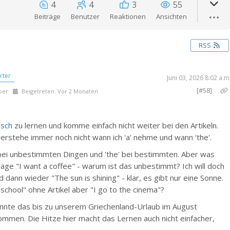
4
4
3
55
n
Beiträge
Benutzer
Reaktionen
Ansichten
RSS
rter
Juni 03, 2026 8:02 a.m
[#58]
ber
Beigetreten: Vor 2 Monaten
isch
zu lernen und komme einfach nicht weiter bei den Artikeln.
h verstehe immer noch nicht wann ich 'a' nehme und wann 'the'.
' bei unbestimmten Dingen und 'the' bei bestimmten. Aber was
age "I want a coffee" - warum ist das unbestimmt? Ich will doch
dann wieder "The sun is shining" - klar, es gibt nur eine Sonne.
school" ohne Artikel aber "I go to the cinema"?
könnte das bis zu unserem Griechenland-Urlaub im August
men. Die Hitze hier macht das Lernen auch nicht einfacher,