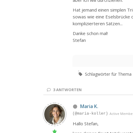
Hat jemand einen simplen Tric
sowas wie eine Eselsbrücke od
komplizierteren Sätzen...
Danke schon mal!
Stefan
Schlagwörter für Thema
3
ANTWORTEN
Maria K.
(@maria-koller)
Active Membe
Hallo Stefan,