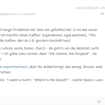
Juni 04, 2026 2:31 a.m
Beigetreten: Vor 3 Monaten
auch lange Probleme mit. Was mir geholfen hat: 'a' ist wie unser
= "Ich möchte einen Kaffee" (irgendeinen, egal welchen). "The
le Kaffee, den du z.B. gestern bestellt hast.
h: school, work, home, church - da geht's um die Aktivität, nicht
 = ich gehe zum Lernen. Aber "the cinema, the hospital" - da
e.
ix experimentiert
, aber für Artikel bringt das wenig. Besser sind
rechen.
ens: "I want a room", "Where is the beach?" - solche Basics. Lass