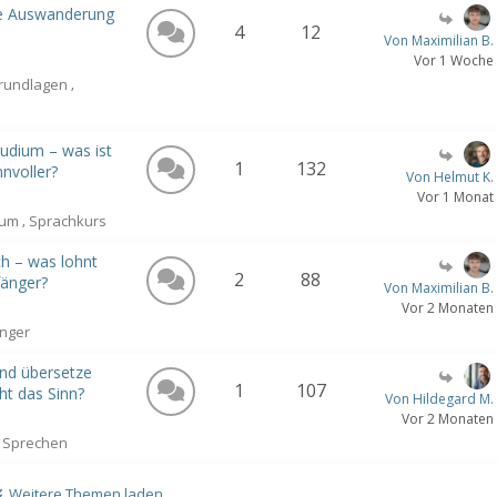
die Auswanderung
4
12
Von Maximilian B.
Vor 1 Woche
Grundlagen
,
tudium – was ist
1
132
nnvoller?
Von Helmut K.
Vor 1 Monat
ium
Sprachkurs
,
h – was lohnt
2
88
fänger?
Von Maximilian B.
Vor 2 Monaten
nger
nd übersetze
1
107
ht das Sinn?
Von Hildegard M.
Vor 2 Monaten
Sprechen
Weitere Themen laden