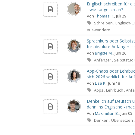
Englisch schreiben für 
- wie fange ich an?
Von
Thomas H.
, Juli 29
Schreiben
Englisch-
,
Auswandern
Sprachkurs oder Selbsts
für absolute Anfänger si
Von
Brigitte M.
, Juni 26
Anfänger
Selbststud
,
App-Chaos oder Lehrbuc
sich 2026 wirklich für An
Von
Lisa K.
, Juni 18
Apps
Lehrbuch
Anfä
,
,
Denke ich auf Deutsch u
dann ins Englische - mac
Von
Maximilian B.
, Juni 05
Denken
Übersetzen
,
,