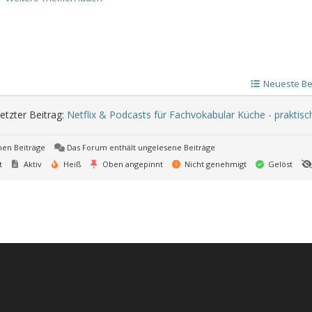
Neueste Be
etzter Beitrag:
Netflix & Podcasts für Fachvokabular Küche - praktisch
nen Beiträge
Das Forum enthält ungelesene Beiträge
t
Aktiv
Heiß
Oben angepinnt
Nicht genehmigt
Gelöst