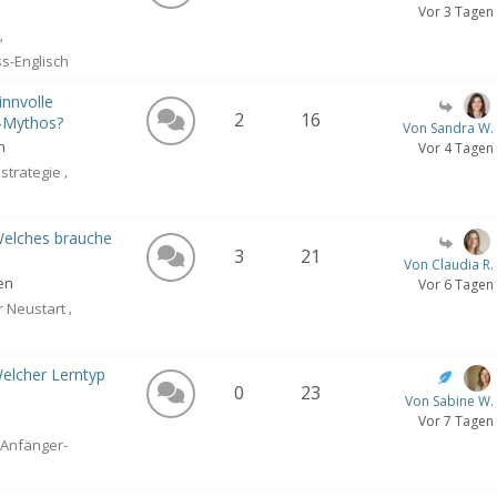
Vor 3 Tagen
n
,
s-Englisch
innvolle
2
16
-Mythos?
Von Sandra W.
n
Vor 4 Tagen
nstrategie
,
 Welches brauche
3
21
Von Claudia R.
en
Vor 6 Tagen
r Neustart
,
elcher Lerntyp
0
23
Von Sabine W.
Vor 7 Tagen
Anfänger-