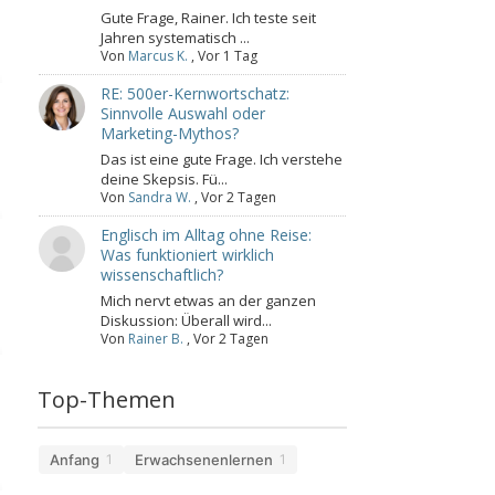
Gute Frage, Rainer. Ich teste seit
Jahren systematisch ...
Von
Marcus K.
,
Vor 1 Tag
RE: 500er-Kernwortschatz:
Sinnvolle Auswahl oder
Marketing-Mythos?
Das ist eine gute Frage. Ich verstehe
deine Skepsis. Fü...
Von
Sandra W.
,
Vor 2 Tagen
Englisch im Alltag ohne Reise:
Was funktioniert wirklich
wissenschaftlich?
Mich nervt etwas an der ganzen
Diskussion: Überall wird...
Von
Rainer B.
,
Vor 2 Tagen
Top-Themen
Anfang
Erwachsenenlernen
1
1