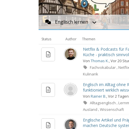
Englisch lernen
Status
Author
Themen
Netflix & Podcasts für 
Küche - praktisch sinnvol
Von
Thomas K.
, Vor 20 St
Fachvokabular
Netfli
,
Kulinarik
Englisch im Alltag ohne 
funktioniert wirklich wiss
Von
Rainer B.
, Vor 2 Tagen
Alltagsenglisch
Lern
,
Ausland
Wissenschaft
,
Englische Artikel und Pr
machen Deutsche system