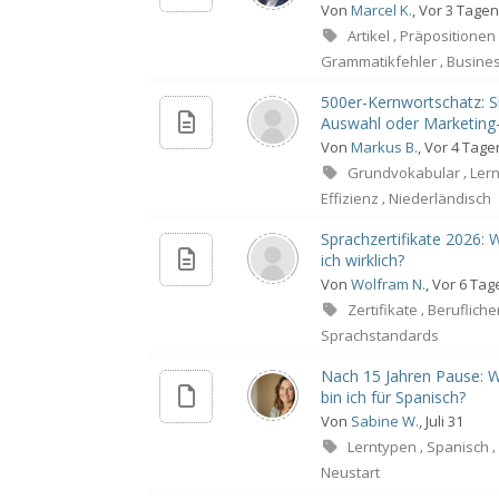
Von
Marcel K.
, Vor 3 Tagen
Artikel
Präpositione
,
Grammatikfehler
Busines
,
500er-Kernwortschatz: S
Auswahl oder Marketing
Von
Markus B.
, Vor 4 Tage
Grundvokabular
Ler
,
Effizienz
Niederländisch
,
Sprachzertifikate 2026:
ich wirklich?
Von
Wolfram N.
, Vor 6 Tag
Zertifikate
Berufliche
,
Sprachstandards
Nach 15 Jahren Pause: W
bin ich für Spanisch?
Von
Sabine W.
, Juli 31
Lerntypen
Spanisch
,
,
Neustart