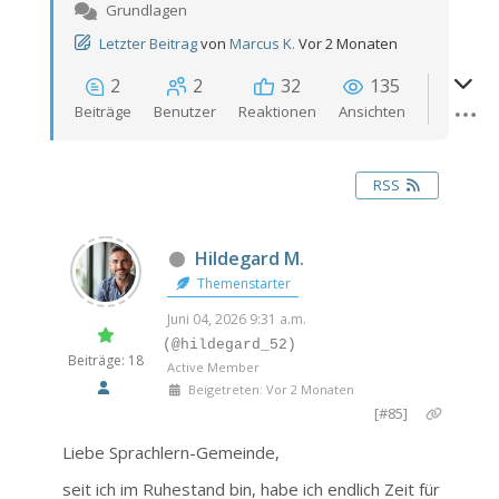
Grundlagen
Letzter Beitrag
von
Marcus K.
Vor 2 Monaten
2
2
32
135
Beiträge
Benutzer
Reaktionen
Ansichten
RSS
Hildegard M.
Themenstarter
Juni 04, 2026 9:31 a.m.
(@hildegard_52)
Beiträge: 18
Active Member
Beigetreten: Vor 2 Monaten
[#85]
Liebe Sprachlern-Gemeinde,
seit ich im Ruhestand bin, habe ich endlich Zeit für