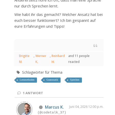
Andererseits höre ich oft, dass man eine Sprache
nur durch Sprechen lernt.
Wie habt ihr das gemacht? Welcher Ansatz hat bei
euch besser funktioniert? Ich bin gespannt auf
eure Erfahrungen und Tipps!
Brigitte
,
Werner
,
Reinhard
and 11 people
M.
K.
H.
reacted
Schlagwörter für Thema
Lernmethoden
Grammatik
Sprechen
1
ANTWORT
Marcus K.
Juni 04, 2026 12:00 p.m.
(@codetalk_37)