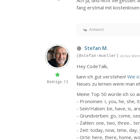
Ach ja, und nicht vergessen: 
fang erstmal mit kostenlosen
Antwort
Stefan M.
(@stefan-mueller)
Active Me
Hey CodeTalk,
kann ich gut verstehen!
Wie i
Beiträge: 13
Neues zu lernen wenn man eh
Meine Top 50 würde ich so au
- Pronomen: I, you, he, she, i
- Sein/Haben: be, have, is, ar
- Grundverben: go, come, see,
- Zahlen: one, two, three... te
- Zeit: today, now, time, day,
- Orte: here, there, home, w