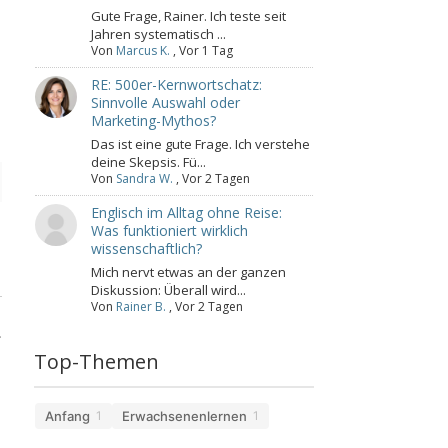
Gute Frage, Rainer. Ich teste seit
Jahren systematisch ...
Von
Marcus K.
,
Vor 1 Tag
RE: 500er-Kernwortschatz:
Sinnvolle Auswahl oder
Marketing-Mythos?
Das ist eine gute Frage. Ich verstehe
deine Skepsis. Fü...
Von
Sandra W.
,
Vor 2 Tagen
Englisch im Alltag ohne Reise:
Was funktioniert wirklich
wissenschaftlich?
Mich nervt etwas an der ganzen
Diskussion: Überall wird...
Von
Rainer B.
,
Vor 2 Tagen
.
Top-Themen
Anfang
Erwachsenenlernen
1
1