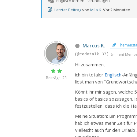
Englisch lernen - Grundlagen
Letzter Beitrag
von
Mila K.
Vor 2 Monaten
Marcus K.
Themensta
(@codetalk_37)
Eminent Memb
Hi zusammen,
ich bin totaler
Englisch
-Anfäng
Beiträge: 23
liest man von "Grundwortsch
Könnt ihr mir sagen, welche 5
basics of basics sozusagen. I
festzustellen, dass ich die Hä
Meine Situation: Bin Program
hab ich etwas mehr Zeit für P
Vielleicht auch für den Urlau
Grundlagen.