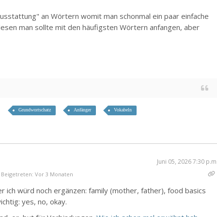
ausstattung" an Wörtern womit man schonmal ein paar einfache
elesen man sollte mit den häufigsten Wörtern anfangen, aber
Grundwortschatz
Anfänger
Vokabeln
Juni 05, 2026 7:30 p.m
Beigetreten: Vor 3 Monaten
 ich würd noch ergänzen: family (mother, father), food basics
ichtig: yes, no, okay.