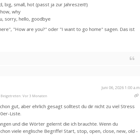
, big, small, hot (passt ja zur Jahreszeit!)
, how, why
ou, sorry, hello, goodbye
here", "How are you?" oder "I want to go home" sagen. Das ist
Juni 06, 2026 1:00 a.m
Beigetreten: Vor 3 Monaten
schon gut, aber ehrlich gesagt solltest du dir nicht zu viel Stress
0er-Liste.
angen und die Wörter gelernt die ich brauchte. Wenn du
hon viele englische Begriffe! Start, stop, open, close, new, old -