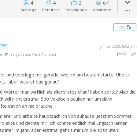
4
4
2
67
Beiträge
Benutzer
Reaktionen
Ansichten
RSS
rter
Juni 05, 2026 8:02 a.m
[#63]
er
Beigetreten: Vor 2 Monaten
er und überlege mir gerade, wie ich am besten starte. Überall
atz" aber was ist das genau?
0 Wörter man wirklich als allererstes drauf haben sollte? Also die
ch will nicht erstmal 500 Vokabeln pauken nur um dann
lfte davon eh nie brauche.
mierer und arbeite hauptsächlich von zuhause. Jetzt im Sommer
rojekte und dachte mir, ich könnte endlich mal Englisch lernen.
b später im Jahr, aber erstmal geht's mir um die absoluten