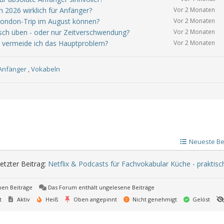
 2026 wirklich für Anfänger?
Vor 2 Monaten
 London-Trip im August können?
Vor 2 Monaten
isch üben - oder nur Zeitverschwendung?
Vor 2 Monaten
e vermeide ich das Hauptproblem?
Vor 2 Monaten
Anfänger
,
Vokabeln
Neueste Be
etzter Beitrag:
Netflix & Podcasts für Fachvokabular Küche - praktisch
nen Beiträge
Das Forum enthält ungelesene Beiträge
t
Aktiv
Heiß
Oben angepinnt
Nicht genehmigt
Gelöst