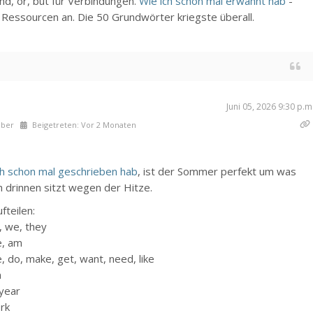
and, or, but für Verbindungen.
Wie ich schon mal erwähnt hab
-
 Ressourcen an. Die 50 Grundwörter kriegste überall.
Juni 05, 2026 9:30 p.m
mber
Beigetreten: Vor 2 Monaten
ch schon mal geschrieben hab
, ist der Sommer perfekt um was
 drinnen sitzt wegen der Hitze.
fteilen:
t, we, they
e, am
 do, make, get, want, need, like
n
 year
ork