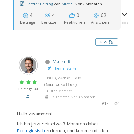
Letzter Beitrag
von
Mike S.
Vor 2 Monaten
4
4
0
62
Beiträge
Benutzer
Reaktionen
Ansichten
RSS
Marco K.
Themenstarter
Juni 13, 2026 8:11 a.m.
(@marcokeller)
Beiträge: 41
Trusted Member
Beigetreten: Vor 3 Monaten
[#17]
Hallo zusammen!
Ich bin jetzt seit etwa 3 Monaten dabei,
Portugiesisch
zu lernen, und komme mit den