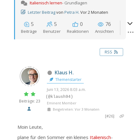
Italienisch lernen
- Grundlagen
Letzter Beitrag
von
Petra H.
Vor 2 Monaten
5
5
0
76
Beiträge
Benutzer
Reaktionen
Ansichten
RSS
Klaus H.
Themenstarter
Juni 13, 2026 8:03 a.m.
(@klaush94)
Beiträge: 23
Eminent Member
Beigetreten: Vor 3 Monaten
[#26]
Moin Leute,
plane für den Sommer ein kleines
Italienisch
-