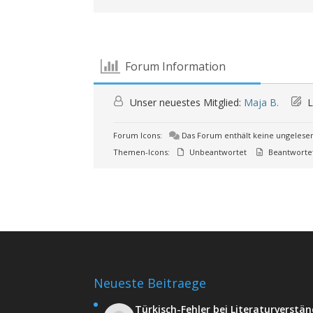
Forum Information
Unser neuestes Mitglied:
Maja B.
L
Forum Icons:
Das Forum enthält keine ungelese
Themen-Icons:
Unbeantwortet
Beantworte
Neueste Beitraege
Türkisch-Fehler bei Literaturverstä