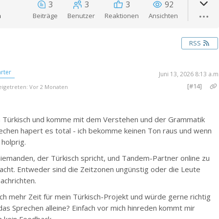
3
3
3
92
n
Beiträge
Benutzer
Reaktionen
Ansichten
RSS
rter
Juni 13, 2026 8:13 a.m
[#14]
igetreten: Vor 2 Monaten
en Türkisch und komme mit dem Verstehen und der Grammatik
echen hapert es total - ich bekomme keinen Ton raus und wenn
 holprig.
niemanden, der Türkisch spricht, und Tandem-Partner online zu
dacht. Entweder sind die Zeitzonen ungünstig oder die Leute
achrichten.
ch mehr Zeit für mein Türkisch-Projekt und würde gerne richtig
das Sprechen alleine? Einfach vor mich hinreden kommt mir
h kein Feedback.