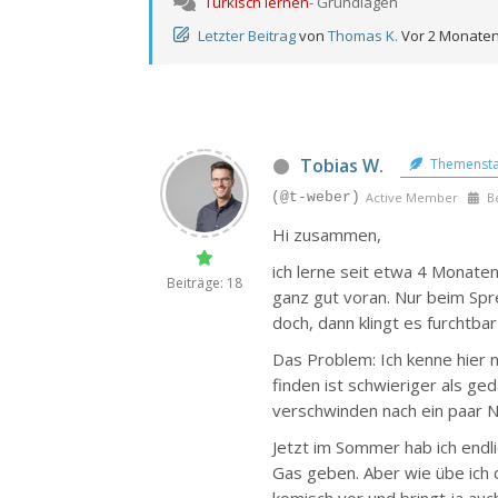
Türkisch lernen
- Grundlagen
Letzter Beitrag
von
Thomas K.
Vor 2 Monate
Tobias W.
Themensta
(@t-weber)
Active Member
Be
Hi zusammen,
ich lerne seit etwa 4 Monat
Beiträge: 18
ganz gut voran. Nur beim Spr
doch, dann klingt es furchtbar
Das Problem: Ich kenne hier 
finden ist schwieriger als ge
verschwinden nach ein paar N
Jetzt im Sommer hab ich endli
Gas geben. Aber wie übe ich 
komisch vor und bringt ja auc