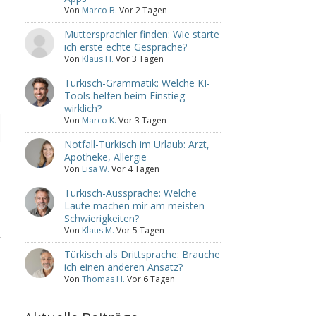
Von
Marco B.
Vor 2 Tagen
Muttersprachler finden: Wie starte
ich erste echte Gespräche?
Von
Klaus H.
Vor 3 Tagen
Türkisch-Grammatik: Welche KI-
Tools helfen beim Einstieg
wirklich?
Von
Marco K.
Vor 3 Tagen
Notfall-Türkisch im Urlaub: Arzt,
Apotheke, Allergie
Von
Lisa W.
Vor 4 Tagen
Türkisch-Aussprache: Welche
Laute machen mir am meisten
Schwierigkeiten?
Von
Klaus M.
Vor 5 Tagen
.
Türkisch als Drittsprache: Brauche
ich einen anderen Ansatz?
Von
Thomas H.
Vor 6 Tagen