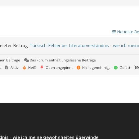
Neueste Be
etzter Beitrag:
Türkisch-Fehler bei Literaturverständnis - wie ich m
nen Beiträge
Das Forum enthält ungelesene Beiträge
t
Aktiv
Heiß
Oben angepinnt
Nicht genehmigt
Gelöst
ndnis - wie ich meine Gewohnheiten überwinde