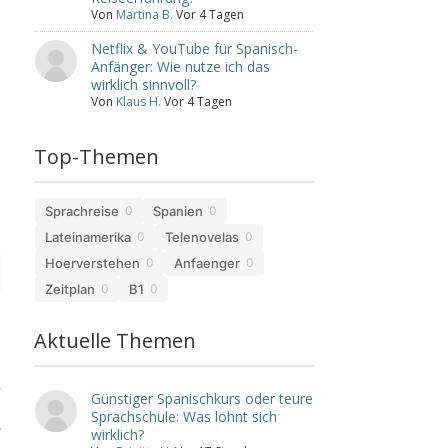
Von
Martina B.
Vor 4 Tagen
Netflix & YouTube für Spanisch-
Anfänger: Wie nutze ich das
wirklich sinnvoll?
Von
Klaus H.
Vor 4 Tagen
Top-Themen
Sprachreise
Spanien
0
0
Lateinamerika
Telenovelas
0
0
Hoerverstehen
Anfaenger
0
0
Zeitplan
B1
0
0
Aktuelle Themen
Günstiger Spanischkurs oder teure
Sprachschule: Was lohnt sich
.
wirklich?