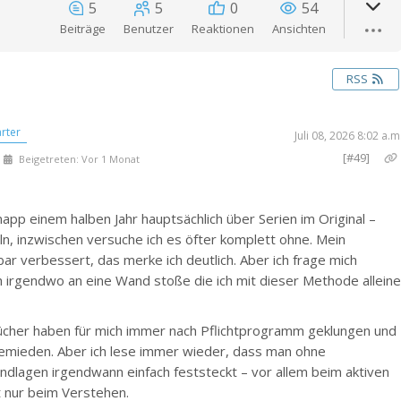
5
5
0
54
Beiträge
Benutzer
Reaktionen
Ansichten
RSS
rter
Juli 08, 2026 8:02 a.m
[#49]
Beigetreten: Vor 1 Monat
napp einem halben Jahr hauptsächlich über Serien im Original –
ln, inzwischen versuche ich es öfter komplett ohne. Mein
ar verbessert, das merke ich deutlich. Aber ich frage mich
ch irgendwo an eine Wand stoße die ich mit dieser Methode allein
ücher haben für mich immer nach Pflichtprogramm geklungen und
gemieden. Aber ich lese immer wieder, dass man ohne
dlagen irgendwann einfach feststeckt – vor allem beim aktiven
t nur beim Verstehen.