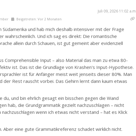
Juli 09, 2026 11:02 a.m
ember
Beigetreten: Vor 2 Monaten
n Südamerika und hab mich deshalb intensiver mit der Frage
ier wahrscheinlich. Und ich sag es direkt: Die romantische
prache allein durch Schauen, ist gut gemeint aber evidenziell
ass Comprehensible Input – also Material das man zu etwa 80-
fektiv ist. Das ist die Grundlage von Krashen's Input-Hypothese.
rsprachler ist für Anfänger meist weit jenseits dieser 80%. Man
nd der Rest rauscht vorbei. Das Gehirn lernt dann kaum etwas
ie du, und bin ehrlich gesagt ein bisschen gegen die Wand
ngen hab, die Grundgrammatik gezielt nachzuschlagen – nicht
 nachzuschlagen wenn ich etwas nicht verstand – hat es Klick
 Aber eine gute Grammatikreferenz schadet wirklich nicht.