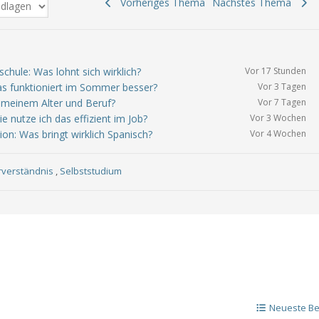
Vorheriges Thema
Nächstes Thema
chule: Was lohnt sich wirklich?
Vor 17 Stunden
Was funktioniert im Sommer besser?
Vor 3 Tagen
u meinem Alter und Beruf?
Vor 7 Tagen
e nutze ich das effizient im Job?
Vor 3 Wochen
ion: Was bringt wirklich Spanisch?
Vor 4 Wochen
rverständnis
,
Selbststudium
Neueste Be