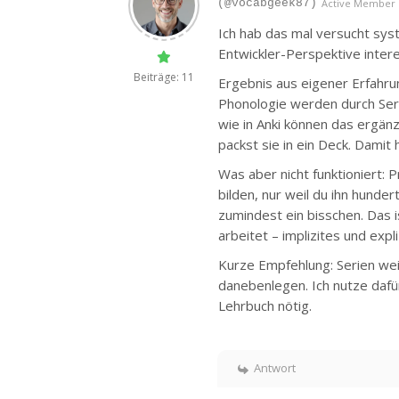
(@vocabgeek87)
Active Member
Ich hab das mal versucht syst
Entwickler-Perspektive inter
Beiträge: 11
Ergebnis aus eigener Erfahr
Phonologie werden durch Seri
wie in Anki können das ergän
packst sie in ein Deck. Damit 
Was aber nicht funktioniert: P
bilden, nur weil du ihn hunde
zumindest ein bisschen. Das i
arbeitet – implizites und exp
Kurze Empfehlung: Serien wei
danebenlegen. Ich nutze dafür
Lehrbuch nötig.
Antwort