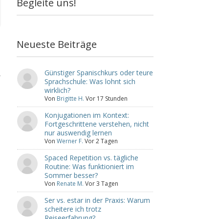
Begleite uns!
Neueste Beiträge
Günstiger Spanischkurs oder teure
.
Sprachschule: Was lohnt sich
wirklich?
Von
Brigitte H.
Vor 17 Stunden
Konjugationen im Kontext:
Fortgeschrittene verstehen, nicht
nur auswendig lernen
Von
Werner F.
Vor 2 Tagen
e
Spaced Repetition vs. tägliche
Routine: Was funktioniert im
Sommer besser?
Von
Renate M.
Vor 3 Tagen
Ser vs. estar in der Praxis: Warum
scheitere ich trotz
Reiseerfahrung?