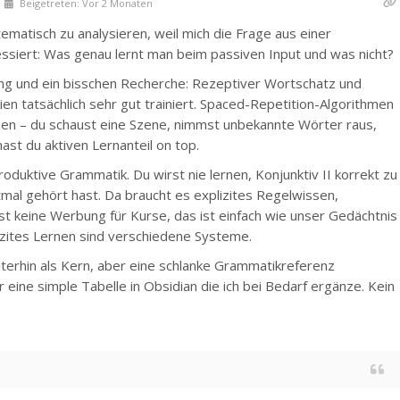
Beigetreten: Vor 2 Monaten
ematisch zu analysieren, weil mich die Frage aus einer
essiert: Was genau lernt man beim passiven Input und was nicht?
ung und ein bisschen Recherche: Rezeptiver Wortschatz und
en tatsächlich sehr gut trainiert. Spaced-Repetition-Algorithmen
zen – du schaust eine Szene, nimmst unbekannte Wörter raus,
hast du aktiven Lernanteil on top.
roduktive Grammatik. Du wirst nie lernen, Konjunktiv II korrekt zu
rtmal gehört hast. Da braucht es explizites Regelwissen,
st keine Werbung für Kurse, das ist einfach wie unser Gedächtnis
lizites Lernen sind verschiedene Systeme.
terhin als Kern, aber eine schlanke Grammatikreferenz
 eine simple Tabelle in Obsidian die ich bei Bedarf ergänze. Kein