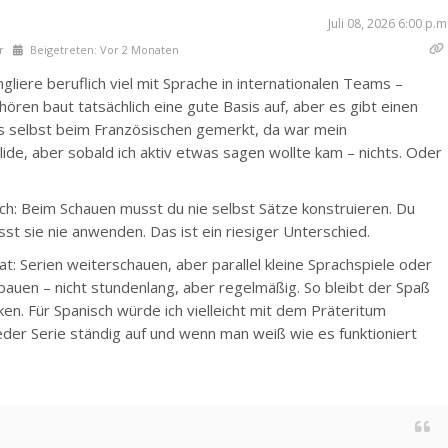
Juli 08, 2026 6:00 p.m
r
Beigetreten: Vor 2 Monaten
gliere beruflich viel mit Sprache in internationalen Teams –
ören baut tatsächlich eine gute Basis auf, aber es gibt einen
as selbst beim Französischen gemerkt, da war mein
de, aber sobald ich aktiv etwas sagen wollte kam – nichts. Oder
ach: Beim Schauen musst du nie selbst Sätze konstruieren. Du
st sie nie anwenden. Das ist ein riesiger Unterschied.
hat: Serien weiterschauen, aber parallel kleine Sprachspiele oder
uen – nicht stundenlang, aber regelmäßig. So bleibt der Spaß
cken. Für Spanisch würde ich vielleicht mit dem Präteritum
jeder Serie ständig auf und wenn man weiß wie es funktioniert