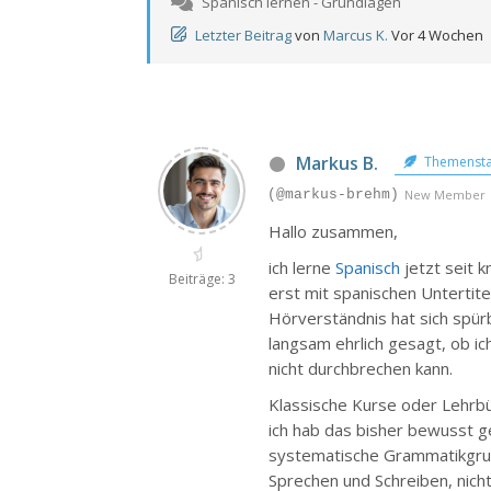
Spanisch lernen - Grundlagen
Letzter Beitrag
von
Marcus K.
Vor 4 Wochen
Markus B.
Themensta
(@markus-brehm)
New Member
Hallo zusammen,
ich lerne
Spanisch
jetzt seit k
Beiträge: 3
erst mit spanischen Untertite
Hörverständnis hat sich spürb
langsam ehrlich gesagt, ob i
nicht durchbrechen kann.
Klassische Kurse oder Lehrb
ich hab das bisher bewusst 
systematische Grammatikgrun
Sprechen und Schreiben, nich