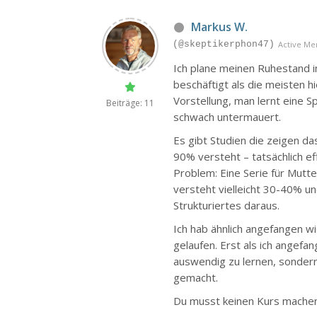
Markus W.
(@skeptikerphon47)
Active M
Ich plane meinen Ruhestand i
beschäftigt als die meisten h
Vorstellung, man lernt eine S
Beiträge: 11
schwach untermauert.
Es gibt Studien die zeigen d
90% versteht – tatsächlich ef
Problem: Eine Serie für Mutte
versteht vielleicht 30-40% u
Strukturiertes daraus.
Ich hab ähnlich angefangen w
gelaufen. Erst als ich angefa
auswendig zu lernen, sondern
gemacht.
Du musst keinen Kurs machen.