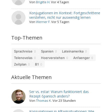
Von
Brigitte H.
Vor 4 Tagen
Konjugationen im Kontext: Fortgeschrittene
verstehen, nicht nur auswendig lernen
Von
Werner F.
Vor 5 Tagen
Top-Themen
Sprachreise
Spanien
Lateinamerika
0
0
0
Telenovelas
Hoerverstehen
Anfaenger
0
0
0
Zeitplan
B1
0
0
Aktuelle Themen
Ser vs. estar: Warum funktioniert das
Rezept-Spanisch anders?
Von
Thomas K.
Vor 23 Stunden
Konjugationen in Alltagssituationen: Wie