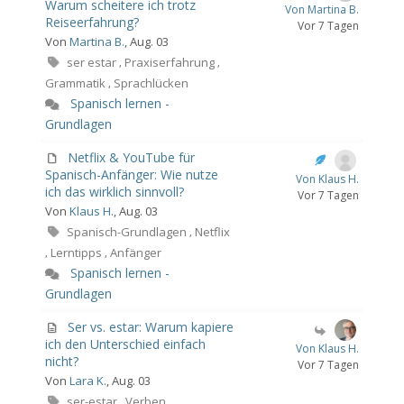
Warum scheitere ich trotz
Von Martina B.
Reiseerfahrung?
Vor 7 Tagen
Von
Martina B.
, Aug. 03
ser estar
Praxiserfahrung
,
,
Grammatik
Sprachlücken
,
Spanisch lernen -
Grundlagen
Netflix & YouTube für
Spanisch-Anfänger: Wie nutze
Von Klaus H.
ich das wirklich sinnvoll?
Vor 7 Tagen
Von
Klaus H.
, Aug. 03
Spanisch-Grundlagen
Netflix
,
Lerntipps
Anfänger
,
,
Spanisch lernen -
Grundlagen
Ser vs. estar: Warum kapiere
ich den Unterschied einfach
Von Klaus H.
nicht?
Vor 7 Tagen
Von
Lara K.
, Aug. 03
ser-estar
Verben
,
,