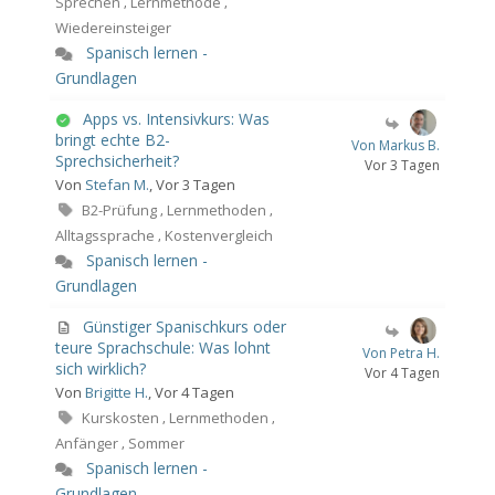
Sprechen
Lernmethode
,
,
Wiedereinsteiger
Spanisch lernen -
Grundlagen
Apps vs. Intensivkurs: Was
bringt echte B2-
Von Markus B.
Sprechsicherheit?
Vor 3 Tagen
Von
Stefan M.
, Vor 3 Tagen
B2-Prüfung
Lernmethoden
,
,
Alltagssprache
Kostenvergleich
,
Spanisch lernen -
Grundlagen
Günstiger Spanischkurs oder
teure Sprachschule: Was lohnt
Von Petra H.
sich wirklich?
Vor 4 Tagen
Von
Brigitte H.
, Vor 4 Tagen
Kurskosten
Lernmethoden
,
,
Anfänger
Sommer
,
Spanisch lernen -
Grundlagen