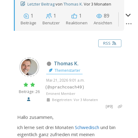
Letzter Beitrag
von
Thomas K.
Vor 3 Monaten
1
1
1
89
Beiträge
Benutzer
Reaktionen
Ansichten
RSS
Thomas K.
Themenstarter
Mai 21, 2026 9:01 a.m.
(@sprachcoach49)
Beiträge: 26
Eminent Member
Beigetreten: Vor 3 Monaten
[#9]
Hallo zusammen,
ich lerne seit drei Monaten
Schwedisch
und bin
eigentlich ganz zufrieden mit meinen