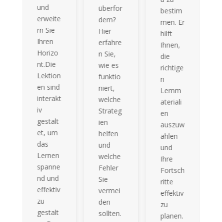
und
überfor
bestim
erweite
dern?
men. Er
rn Sie
Hier
hilft
Ihren
erfahre
Ihnen,
Horizo
n Sie,
die
nt.Die
wie es
richtige
Lektion
funktio
n
en sind
niert,
Lernm
interakt
welche
ateriali
iv
Strateg
en
gestalt
ien
auszuw
et, um
helfen
ählen
das
und
und
Lernen
welche
Ihre
spanne
Fehler
Fortsch
nd und
Sie
ritte
effektiv
vermei
effektiv
zu
den
zu
gestalt
sollten.
planen.