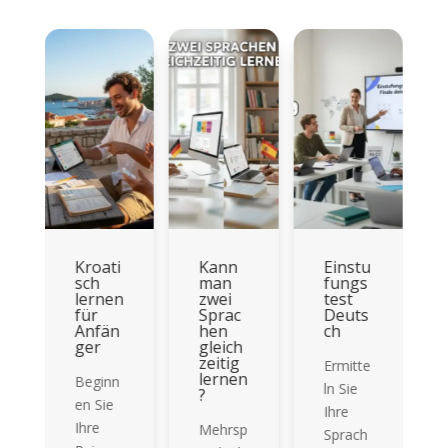
Kroati
Kann
Einstu
sch
man
fungs
lernen
zwei
test
für
Sprac
Deuts
Anfän
hen
ch
ger
gleich
zeitig
Ermitte
lernen
Beginn
ln Sie
?
en Sie
Ihre
Ihre
Mehrsp
Sprach