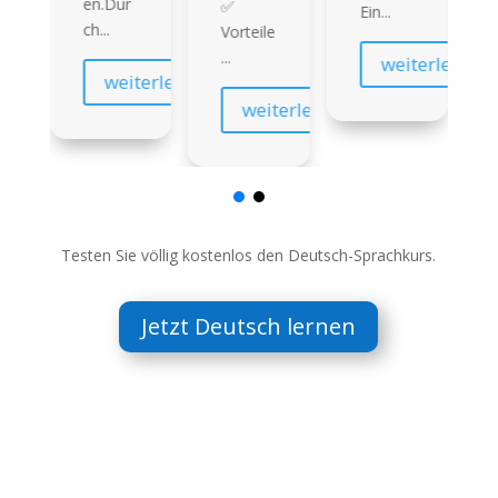
en.Dur
✅
Ein...
ch...
Vorteile
terlesen
...
weiterlesen
weiterlesen
weiterlesen
Testen Sie völlig kostenlos den Deutsch-Sprachkurs.
Jetzt Deutsch lernen