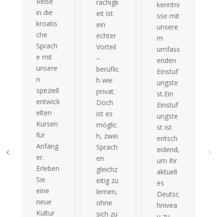
Reise
rachigk
kenntni
in die
eit ist
sse mit
kroatis
ein
unsere
che
echter
m
Sprach
Vorteil
umfass
e mit
–
enden
unsere
beruflic
Einstuf
n
h wie
ungste
speziell
privat.
st.Ein
entwick
Doch
Einstuf
elten
ist es
ungste
Kursen
möglic
st ist
für
h, zwei
entsch
Anfäng
Sprach
eidend,
er.
en
um Ihr
Erleben
gleichz
aktuell
Sie
eitig zu
es
eine
lernen,
Deutsc
neue
ohne
hnivea
Kultur
sich zu
u zu