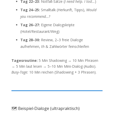
Tag 22–23:
Notfall‑Sätze (
I need help. I lost…
)
Tag 24–25:
Smalltalk (Herkunft, Tipps),
Would
you recommend…?
Tag 26–27:
Eigene Dialogskripte
(Hotel/Restaurant/Weg)
Tag 28–30:
Review, 2–3 freie Dialoge
aufnehmen,
th
& Zahlwörter feinschleifen
Tagesroutine:
5 Min Shadowing → 10 Min Phrasen
→ 5 Min laut lesen → 5–10 Min Mini‑Dialog (Audio).
Busy‑Tage:
10 Min reichen (Shadowing + 3 Phrasen).
🗺️ Beispiel‑Dialoge (ultrapraktisch)