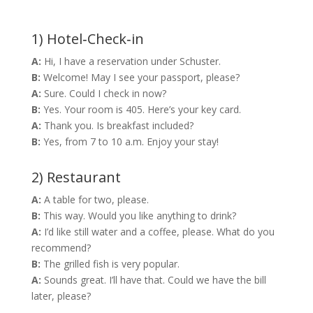
1) Hotel‑Check‑in
A:
Hi, I have a reservation under Schuster.
B:
Welcome! May I see your passport, please?
A:
Sure. Could I check in now?
B:
Yes. Your room is 405. Here’s your key card.
A:
Thank you. Is breakfast included?
B:
Yes, from 7 to 10 a.m. Enjoy your stay!
2) Restaurant
A:
A table for two, please.
B:
This way. Would you like anything to drink?
A:
I’d like still water and a coffee, please. What do you
recommend?
B:
The grilled fish is very popular.
A:
Sounds great. I’ll have that. Could we have the bill
later, please?