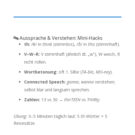
🔤 Aussprache & Verstehen: Mini‑Hacks
th:
/θ/ in
think
(stimmlos), /ð/ in
this
(stimmhaft).
V–W–R:
V stimmhaft (ähnlich dt. „w“), W weich, R
nicht rollen.
Wortbetonung:
oft 1. Silbe (
TA‑ble
,
MO‑ney
).
Connected Speech:
gonna
,
wanna
verstehen;
selbst klar und langsam sprechen.
Zahlen:
13 vs 30 →
thirTEEN
vs
THIRty
.
Übung:
3–5 Minuten täglich laut: 5
th
-Wörter + 5
Reisesätze.