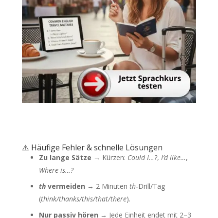
⚠️ Häufige Fehler & schnelle Lösungen
Zu lange Sätze →
Kürzen:
Could I…?
,
I’d like…
,
Where is…?
th
vermeiden →
2 Minuten
th
‑Drill/Tag
(
think/thanks/this/that/there
).
Nur passiv hören →
Jede Einheit endet mit 2–3