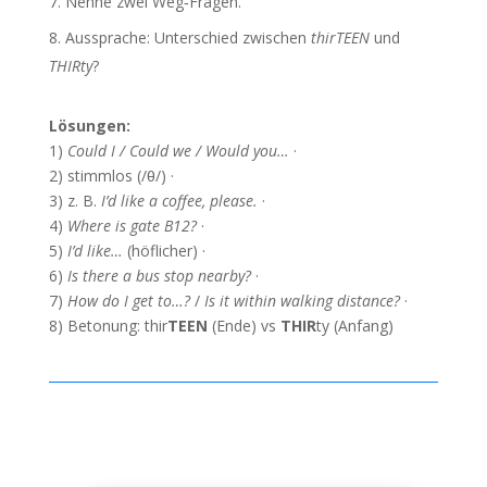
Nenne zwei Weg‑Fragen.
Aussprache: Unterschied zwischen
thirTEEN
und
THIRty
?
Lösungen:
1)
Could I / Could we / Would you…
·
2) stimmlos (/θ/) ·
3) z. B.
I’d like a coffee, please.
·
4)
Where is gate B12?
·
5)
I’d like…
(höflicher) ·
6)
Is there a bus stop nearby?
·
7)
How do I get to…?
/
Is it within walking distance?
·
8) Betonung: thir
TEEN
(Ende) vs
THIR
ty (Anfang)