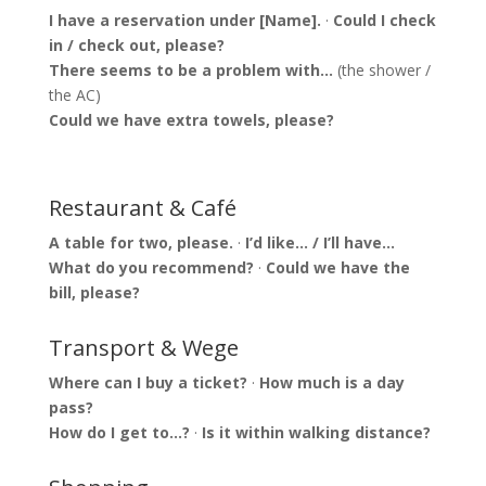
I have a reservation under [Name].
·
Could I check
in / check out, please?
There seems to be a problem with…
(the shower /
the AC)
Could we have extra towels, please?
Restaurant & Café
A table for two, please.
·
I’d like… / I’ll have…
What do you recommend?
·
Could we have the
bill, please?
Transport & Wege
Where can I buy a ticket?
·
How much is a day
pass?
How do I get to…?
·
Is it within walking distance?