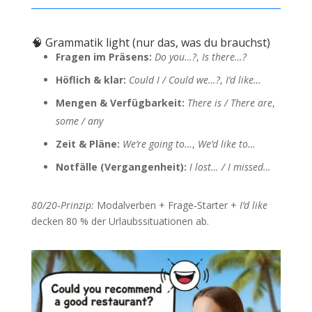
🧠 Grammatik light (nur das, was du brauchst)
Fragen im Präsens:
Do you…?
,
Is there…?
Höflich & klar:
Could I / Could we…?
,
I’d like…
Mengen & Verfügbarkeit:
There is / There are
,
some / any
Zeit & Pläne:
We’re going to…
,
We’d like to…
Notfälle (Vergangenheit):
I lost… / I missed…
80/20‑Prinzip:
Modalverben + Frage‑Starter +
I’d like
decken 80 % der Urlaubssituationen ab.