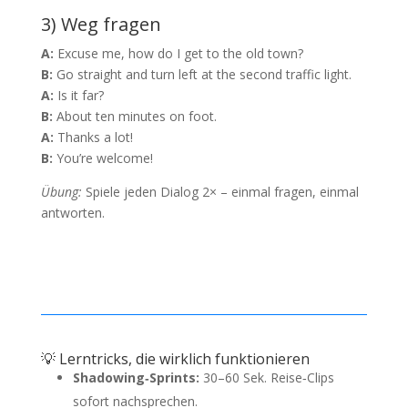
3) Weg fragen
A:
Excuse me, how do I get to the old town?
B:
Go straight and turn left at the second traffic light.
A:
Is it far?
B:
About ten minutes on foot.
A:
Thanks a lot!
B:
You’re welcome!
Übung:
Spiele jeden Dialog 2× – einmal fragen, einmal
antworten.
💡 Lerntricks, die wirklich funktionieren
Shadowing‑Sprints:
30–60 Sek. Reise‑Clips
sofort nachsprechen.