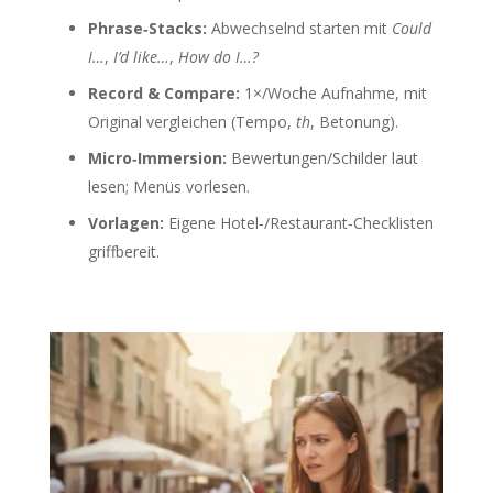
Phrase‑Stacks:
Abwechselnd starten mit
Could
I…
,
I’d like…
,
How do I…?
Record & Compare:
1×/Woche Aufnahme, mit
Original vergleichen (Tempo,
th
, Betonung).
Micro‑Immersion:
Bewertungen/Schilder laut
lesen; Menüs vorlesen.
Vorlagen:
Eigene Hotel‑/Restaurant‑Checklisten
griffbereit.