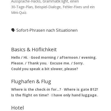
Aussprache‑Hacks, Grammatik light, einen
30‑Tage‑Plan, Beispiel‑Dialoge, Fehler‑Fixes und ein
Mini‑Quiz.
🗣️ Sofort‑Phrasen nach Situationen
Basics & Höflichkeit
Hello / Hi.
·
Good morning / afternoon / evening.
Please. / Thank you.
·
Excuse me. / Sorry.
Could you speak a bit slower, please?
Flughafen & Flug
Where is the check‑in for…?
·
Where is gate B12?
Is the flight on time?
·
I have only hand luggage.
Hotel