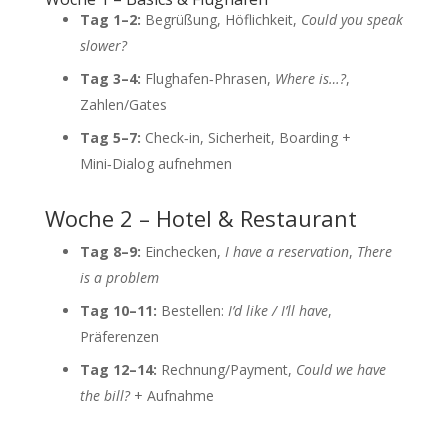
Tag 1–2:
Begrüßung, Höflichkeit,
Could you speak
slower?
Tag 3–4:
Flughafen‑Phrasen,
Where is…?
,
Zahlen/Gates
Tag 5–7:
Check‑in, Sicherheit, Boarding +
Mini‑Dialog aufnehmen
Woche 2 – Hotel & Restaurant
Tag 8–9:
Einchecken,
I have a reservation
,
There
is a problem
Tag 10–11:
Bestellen:
I’d like / I’ll have
,
Präferenzen
Tag 12–14:
Rechnung/Payment,
Could we have
the bill?
+ Aufnahme