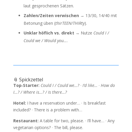
laut gesprochenen Sätzen.
Zahlen/Zeiten verwischen →
13/30, 14/40 mit
Betonung üben (
thirTEEN
/
THIRty
).
Unklar höflich vs. direkt →
Nutze
Could I /
Could we / Would you…
.
📎 Spickzettel
Top‑Starter:
Could I / Could we…?
·
I’d like…
·
How do
I…? / Where is…? / Is there…?
Hotel:
I have a reservation under… · Is breakfast
included? · There is a problem with…
Restaurant:
A table for two, please. · I’ll have… · Any
vegetarian options? · The bill, please.