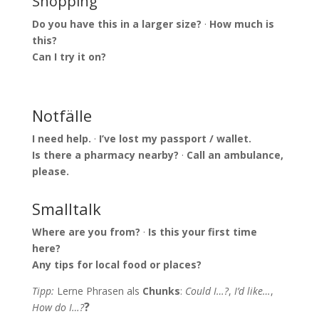
Shopping
Do you have this in a larger size?
·
How much is
this?
Can I try it on?
Notfälle
I need help.
·
I’ve lost my passport / wallet.
Is there a pharmacy nearby?
·
Call an ambulance,
please.
Smalltalk
Where are you from?
·
Is this your first time
here?
Any tips for local food or places?
Tipp:
Lerne Phrasen als
Chunks
:
Could I…?
,
I’d like…
,
?
How do I…?