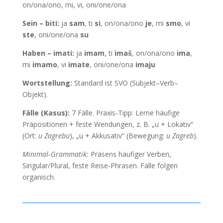
on/ona/ono, mi, vi, oni/one/ona
Sein – biti:
ja
sam
, ti
si
, on/ona/ono
je
, mi
smo
, vi
ste
, oni/one/ona
su
Haben – imati:
ja
imam
, ti
imaš
, on/ona/ono
ima
,
mi
imamo
, vi
imate
, oni/one/ona
imaju
Wortstellung:
Standard ist SVO (Subjekt–Verb–
Objekt).
Fälle (Kasus):
7 Fälle. Praxis‑Tipp: Lerne häufige
Präpositionen + feste Wendungen, z. B. „u + Lokativ“
(Ort:
u Zagrebu
), „u + Akkusativ“ (Bewegung:
u Zagreb
).
Minimal‑Grammatik:
Präsens häufiger Verben,
Singular/Plural, feste Reise‑Phrasen. Fälle folgen
organisch.