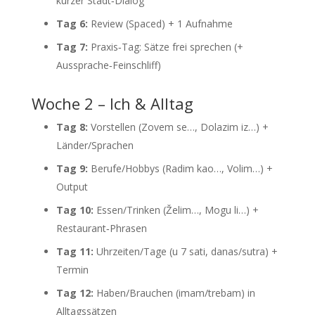
kurzer Stadt‑Dialog
Tag 6:
Review (Spaced) + 1 Aufnahme
Tag 7:
Praxis‑Tag: Sätze frei sprechen (+
Aussprache‑Feinschliff)
Woche 2 – Ich & Alltag
Tag 8:
Vorstellen (Zovem se…, Dolazim iz…) +
Länder/Sprachen
Tag 9:
Berufe/Hobbys (Radim kao…, Volim…) +
Output
Tag 10:
Essen/Trinken (Želim…, Mogu li…) +
Restaurant‑Phrasen
Tag 11:
Uhrzeiten/Tage (u 7 sati, danas/sutra) +
Termin
Tag 12:
Haben/Brauchen (imam/trebam) in
Alltagssätzen