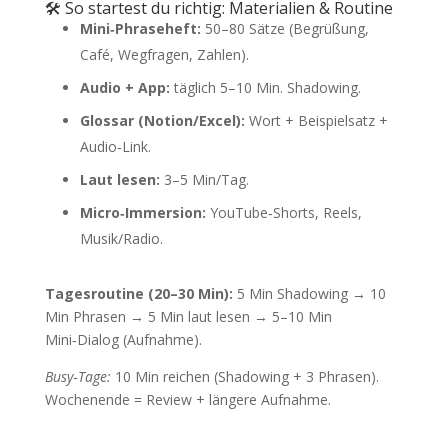
🛠️ So startest du richtig: Materialien & Routine
Mini‑Phraseheft:
50–80 Sätze (Begrüßung,
Café, Wegfragen, Zahlen).
Audio + App:
täglich 5–10 Min. Shadowing.
Glossar (Notion/Excel):
Wort + Beispielsatz +
Audio‑Link.
Laut lesen:
3–5 Min/Tag.
Micro‑Immersion:
YouTube‑Shorts, Reels,
Musik/Radio.
Tagesroutine (20–30 Min):
5 Min Shadowing → 10
Min Phrasen → 5 Min laut lesen → 5–10 Min
Mini‑Dialog (Aufnahme).
Busy‑Tage:
10 Min reichen (Shadowing + 3 Phrasen).
Wochenende = Review + längere Aufnahme.