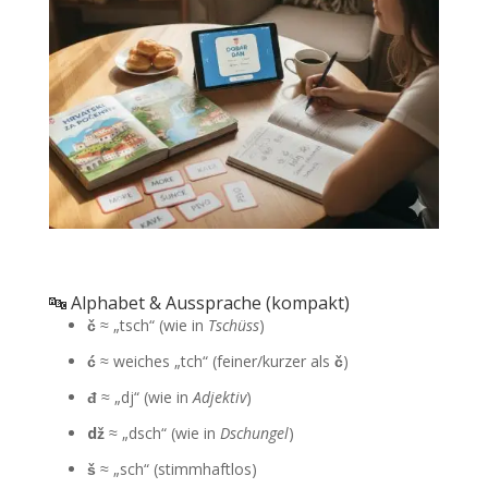
🔤 Alphabet & Aussprache (kompakt)
č
≈ „tsch“ (wie in
Tschüss
)
ć
≈ weiches „tch“ (feiner/kurzer als
č
)
đ
≈ „dj“ (wie in
Adjektiv
)
dž
≈ „dsch“ (wie in
Dschungel
)
š
≈ „sch“ (stimmhaftlos)