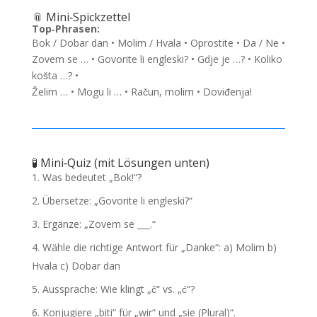
📎 Mini‑Spickzettel
Top‑Phrasen:
Bok / Dobar dan • Molim / Hvala • Oprostite • Da / Ne •
Zovem se … • Govorite li engleski? • Gdje je …? • Koliko
košta …? •
Želim … • Mogu li … • Račun, molim • Doviđenja!
🧪 Mini‑Quiz (mit Lösungen unten)
Was bedeutet „Bok!“?
Übersetze: „Govorite li engleski?“
Ergänze: „Zovem se ___.“
Wähle die richtige Antwort für „Danke“: a) Molim b)
Hvala c) Dobar dan
Aussprache: Wie klingt „č“ vs. „ć“?
Konjugiere „biti“ für „wir“ und „sie (Plural)“.