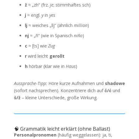
ž
≈ „zh“ (frz.
je
; stimmhaftes sch)
j
≈ engl.
y
in
yes
lj
≈ weiches „llj“ (ähnlich
million
)
nj
≈ „ñ“ (wie in Spanisch
niño
)
c
≈ [ts] wie
Zug
r
wird leicht
gerollt
h
hörbar (klar wie in
Haus
)
Aussprache‑Tipp:
Höre kurze Aufnahmen und
shadowe
(sofort nachsprechen). Konzentriere dich auf
č/ć
und
š/ž
– kleine Unterschiede, große Wirkung.
🧠 Grammatik leicht erklärt (ohne Ballast)
Personalpronomen
(häufig weggelassen): ja, ti,