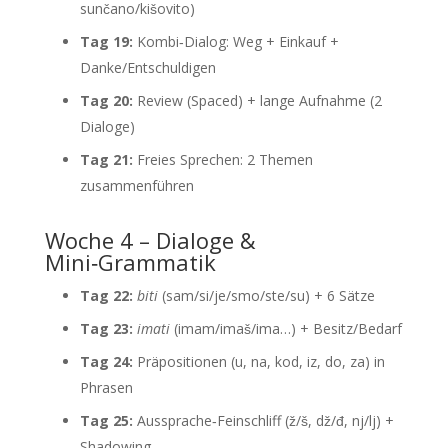
sunčano/kišovito)
Tag 19:
Kombi‑Dialog: Weg + Einkauf +
Danke/Entschuldigen
Tag 20:
Review (Spaced) + lange Aufnahme (2
Dialoge)
Tag 21:
Freies Sprechen: 2 Themen
zusammenführen
Woche 4 – Dialoge &
Mini‑Grammatik
Tag 22:
biti
(sam/si/je/smo/ste/su) + 6 Sätze
Tag 23:
imati
(imam/imaš/ima…) + Besitz/Bedarf
Tag 24:
Präpositionen (u, na, kod, iz, do, za) in
Phrasen
Tag 25:
Aussprache‑Feinschliff (ž/š, dž/đ, nj/lj) +
Shadowing