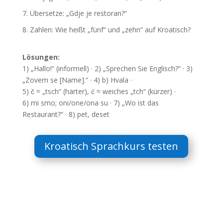
Übersetze: „Gdje je restoran?“
Zahlen: Wie heißt „fünf“ und „zehn“ auf Kroatisch?
Lösungen:
1) „Hallo!“ (informell) · 2) „Sprechen Sie Englisch?“ · 3)
„Zovem se [Name].“ · 4) b) Hvala ·
5) č ≈ „tsch“ (härter), ć ≈ weiches „tch“ (kürzer) ·
6) mi smo; oni/one/ona su · 7) „Wo ist das
Restaurant?“ · 8) pet, deset
Kroatisch Sprachkurs testen