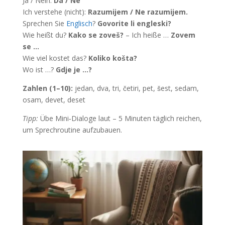
Ja / Nein:
Da / Ne
Ich verstehe (nicht):
Razumijem / Ne razumijem.
Sprechen Sie
Englisch
?
Govorite li engleski?
Wie heißt du?
Kako se zoveš?
– Ich heiße …
Zovem
se …
Wie viel kostet das?
Koliko košta?
Wo ist …?
Gdje je …?
Zahlen (1–10):
jedan, dva, tri, četiri, pet, šest, sedam,
osam, devet, deset
Tipp:
Übe Mini‑Dialoge laut – 5 Minuten täglich reichen,
um Sprechroutine aufzubauen.