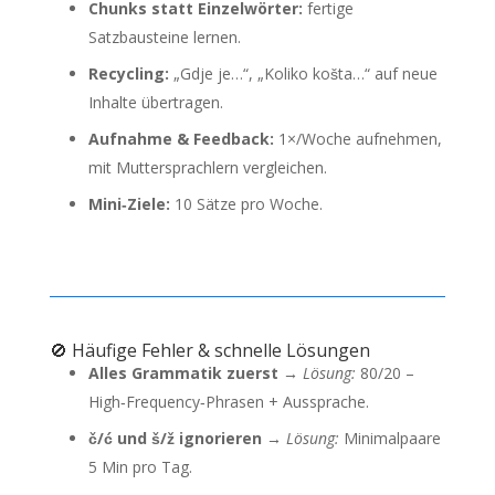
Chunks statt Einzelwörter:
fertige
Satzbausteine lernen.
Recycling:
„Gdje je…“, „Koliko košta…“ auf neue
Inhalte übertragen.
Aufnahme & Feedback:
1×/Woche aufnehmen,
mit Muttersprachlern vergleichen.
Mini‑Ziele:
10 Sätze pro Woche.
🚫 Häufige Fehler & schnelle Lösungen
Alles Grammatik zuerst →
Lösung:
80/20 –
High‑Frequency‑Phrasen + Aussprache.
č/ć und š/ž ignorieren →
Lösung:
Minimalpaare
5 Min pro Tag.