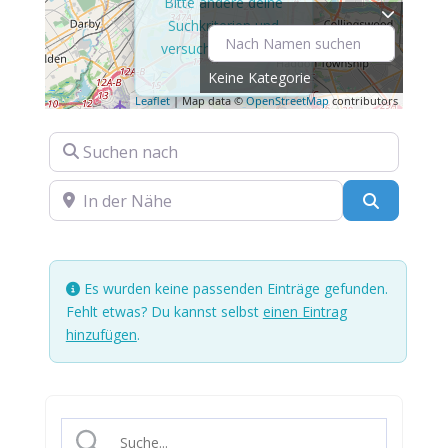
Bitte ändere deine
Suchkriterien und
versuche es erneut.
Keine Kategorie
Leaflet
| Map data ©
OpenStreetMap
contributors
Suchen nach
In der Nähe
Suchen
Es wurden keine passenden Einträge gefunden.
Fehlt etwas? Du kannst selbst
einen Eintrag
hinzufügen
.