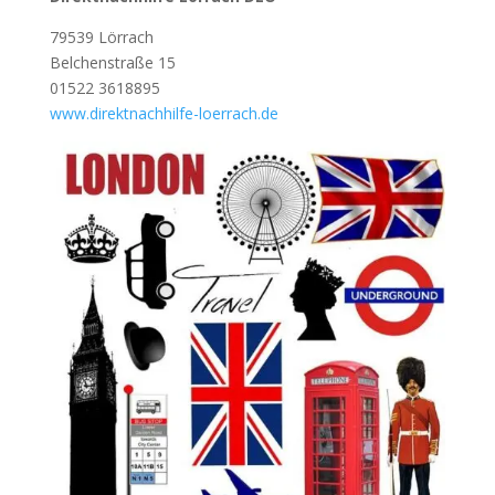
79539 Lörrach
Belchenstraße 15
01522 3618895
www.direktnachhilfe-loerrach.de