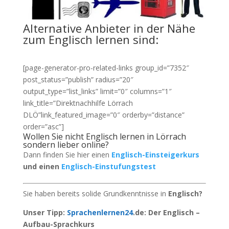
Alternative Anbieter in der Nähe
zum Englisch lernen sind:
[page-generator-pro-related-links group_id=”7352″
post_status=”publish” radius=”20″
output_type=”list_links” limit=”0″ columns=”1″
link_title=”Direktnachhilfe Lörrach
DLÖ”link_featured_image=”0″ orderby=”distance”
order=”asc”]
Wollen Sie nicht Englisch lernen in Lörrach
sondern lieber online?
Dann finden Sie hier einen
Englisch-Einsteigerkurs
und einen
Englisch-Einstufungstest
Sie haben bereits solide Grundkenntnisse in
Englisch?
Unser Tipp:
Sprachenlernen24
.de: Der Englisch –
Aufbau-Sprachkurs