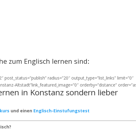
ähe zum Englisch lernen sind:
 post_status=”publish” radius=”20″ output_type=”list_links” limit=”0″
onstanz-Altstadt”link_featured_image=”0″ orderby=”distance” order=”a
lernen in Konstanz sondern lieber
rkurs
und einen
Englisch-Einstufungstest
lisch?