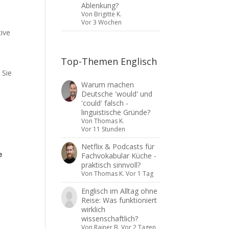
Ablenkung?
Von
Brigitte K.
Vor 3 Wochen
tive
Top-Themen Englisch
 Sie
Warum machen
e
Deutsche 'would' und
'could' falsch -
linguistische Gründe?
Von
Thomas K.
Vor 11 Stunden
Netflix & Podcasts für
e
Fachvokabular Küche -
praktisch sinnvoll?
Von
Thomas K.
Vor 1 Tag
Englisch im Alltag ohne
Reise: Was funktioniert
wirklich
wissenschaftlich?
Von
Rainer B.
Vor 2 Tagen