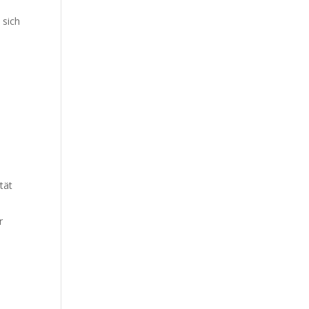
 sich
tät
r