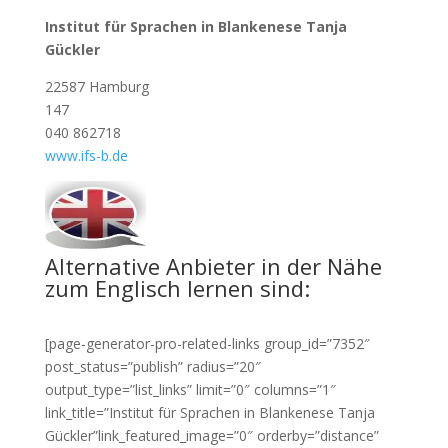
Institut für Sprachen in Blankenese Tanja
Gückler
22587 Hamburg
147
040 862718
www.ifs-b.de
Alternative Anbieter in der Nähe
zum Englisch lernen sind:
[page-generator-pro-related-links group_id=”7352″
post_status=”publish” radius=”20″
output_type=”list_links” limit=”0″ columns=”1″
link_title=”Institut für Sprachen in Blankenese Tanja
Gückler”link_featured_image=”0″ orderby=”distance”