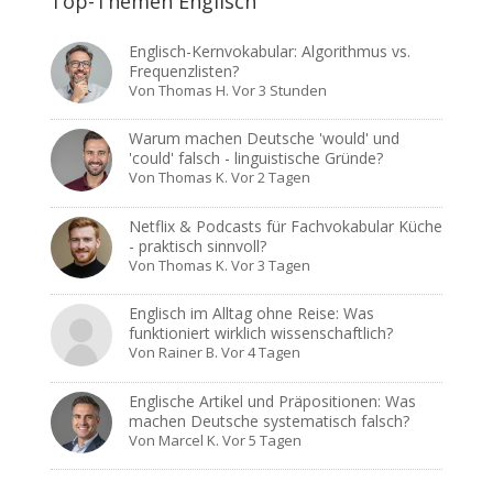
Top-Themen Englisch
Englisch-Kernvokabular: Algorithmus vs.
Frequenzlisten?
Von
Thomas H.
Vor 3 Stunden
Warum machen Deutsche 'would' und
'could' falsch - linguistische Gründe?
Von
Thomas K.
Vor 2 Tagen
Netflix & Podcasts für Fachvokabular Küche
- praktisch sinnvoll?
Von
Thomas K.
Vor 3 Tagen
Englisch im Alltag ohne Reise: Was
funktioniert wirklich wissenschaftlich?
Von
Rainer B.
Vor 4 Tagen
Englische Artikel und Präpositionen: Was
machen Deutsche systematisch falsch?
Von
Marcel K.
Vor 5 Tagen