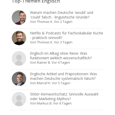
Top-Themen Englisch
Warum machen Deutsche 'would' und
'could' falsch - linguistische Gründe?
Von
Thomas K.
Vor 2 Tagen
Netflix & Podcasts für Fachvokabular Küche
- praktisch sinnvoll?
Von
Thomas K.
Vor 3 Tagen
Englisch im Alltag ohne Reise: Was
funktioniert wirklich wissenschaftlich?
Von
Rainer B.
Vor 4 Tagen
Englische Artikel und Präpositionen: Was
machen Deutsche systematisch falsch?
Von
Marcel K.
Vor 5 Tagen
500er-Kernwortschatz: Sinnvolle Auswahl
oder Marketing-Mythos?
Von
Markus B.
Vor 6 Tagen