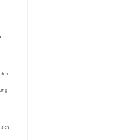
n
anden
gung
 sich