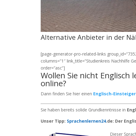
Alternative Anbieter in der N
[page-generator-pro-related-links group_id=”7352″
columns=”1″ link_title=”Studienkreis Nachhilfe 
order=”asc”]
Wollen Sie nicht Englisch 
online?
Dann finden Sie hier einen
Englisch-Einsteige
Sie haben bereits solide Grundkenntnisse in
Eng
Unser Tipp:
Sprachenlernen24
.de: Der Engl
Dieser Sprach