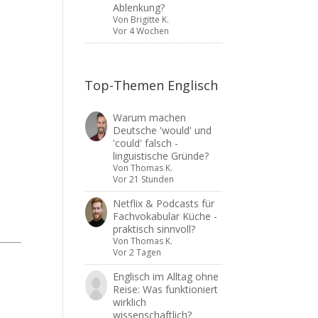
Ablenkung?
Von
Brigitte K.
Vor 4 Wochen
Top-Themen Englisch
Warum machen
Deutsche 'would' und
'could' falsch -
linguistische Gründe?
Von
Thomas K.
Vor 21 Stunden
Netflix & Podcasts für
Fachvokabular Küche -
praktisch sinnvoll?
Von
Thomas K.
Vor 2 Tagen
Englisch im Alltag ohne
Reise: Was funktioniert
wirklich
wissenschaftlich?