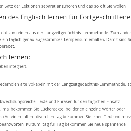
en Satz der Lektionen separat anzuhören und das so oft Sie wollen!
n des Englisch lernen für Fortgeschrittene
steht zum einen aus der Langzeitgedächtnis-Lernmethode. Zum ande
ie ein täglich genau abgestimmtes Lernpensum erhalten. Damit sind S
bereitet.
ch lernen:
ben integriert.
iederholen alte Vokabeln mit der Langzeitgedächtnis-Lernmethode, s
 abwechslungsreiche Texte und Phrasen für den täglichen Einsatz
en, mal bekommen Sie Lückentexte, bei denen einzelne Wörter oder
sen.An einem alternativen Lerntag bekommen Sie einen Text und müs
 beantworten. Kurzum, tag für Tag bekommen Sie neue spannende