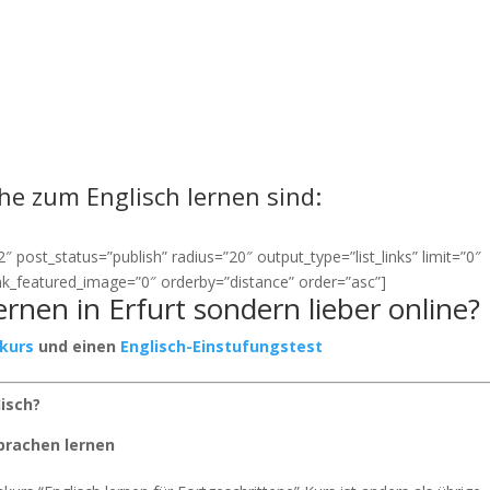
ähe zum Englisch lernen sind:
 post_status=”publish” radius=”20″ output_type=”list_links” limit=”0″
link_featured_image=”0″ orderby=”distance” order=”asc”]
ernen in Erfurt sondern lieber online?
rkurs
und einen
Englisch-Einstufungstest
lisch?
prachen lernen