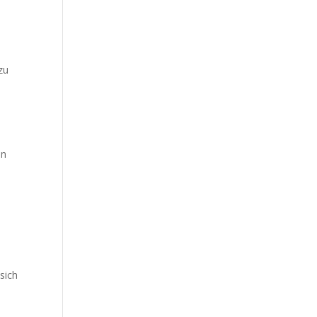
zu
en
sich