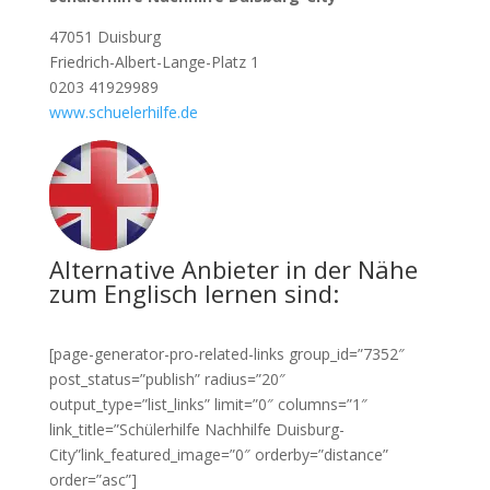
47051 Duisburg
Friedrich-Albert-Lange-Platz 1
0203 41929989
www.schuelerhilfe.de
Alternative Anbieter in der Nähe
zum Englisch lernen sind:
[page-generator-pro-related-links group_id=”7352″
post_status=”publish” radius=”20″
output_type=”list_links” limit=”0″ columns=”1″
link_title=”Schülerhilfe Nachhilfe Duisburg-
City”link_featured_image=”0″ orderby=”distance”
order=”asc”]