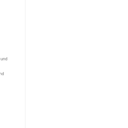
 und
und