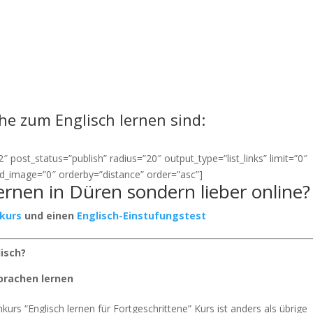
ähe zum Englisch lernen sind:
 post_status=”publish” radius=”20″ output_type=”list_links” limit=”0″
red_image=”0″ orderby=”distance” order=”asc”]
lernen in Düren sondern lieber online?
rkurs
und einen
Englisch-Einstufungstest
lisch?
prachen lernen
kurs “Englisch lernen für Fortgeschrittene” Kurs ist anders als übrige