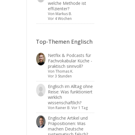
welche Methode ist
effizienter?
Von
Markus B.
Vor 4 Wochen
Top-Themen Englisch
Netflix & Podcasts für
Fachvokabular Küche -
praktisch sinnvoll?
Von
Thomas K.
Vor 3 Stunden
Englisch im Alltag ohne
Reise: Was funktioniert
wirklich
wissenschaftlich?
Von
Rainer B.
Vor 1 Tag
Englische Artikel und
Präpositionen: Was
machen Deutsche
systematisch falsch?