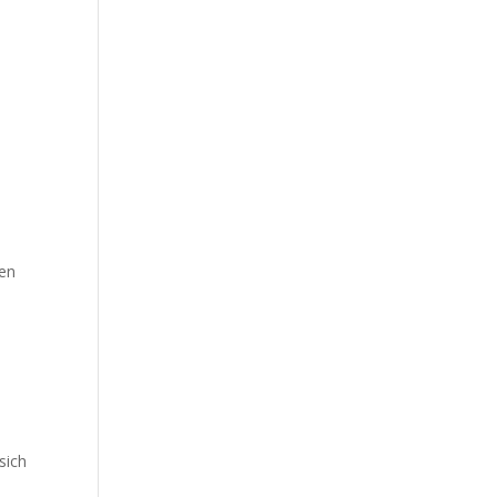
den
sich