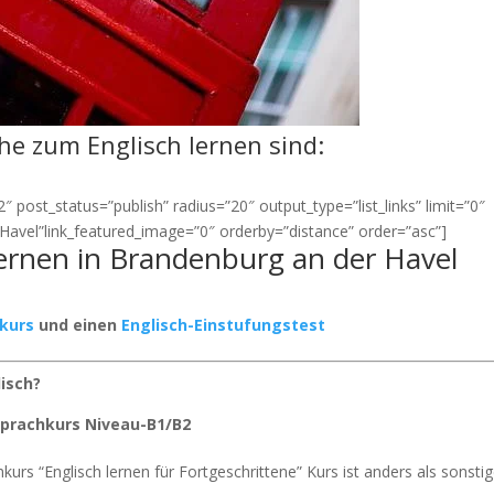
ähe zum Englisch lernen sind:
 post_status=”publish” radius=”20″ output_type=”list_links” limit=”0″
Havel”link_featured_image=”0″ orderby=”distance” order=”asc”]
 lernen in Brandenburg an der Havel
rkurs
und einen
Englisch-Einstufungstest
lisch?
-Sprachkurs Niveau-B1/B2
kurs “Englisch lernen für Fortgeschrittene” Kurs ist anders als sonsti