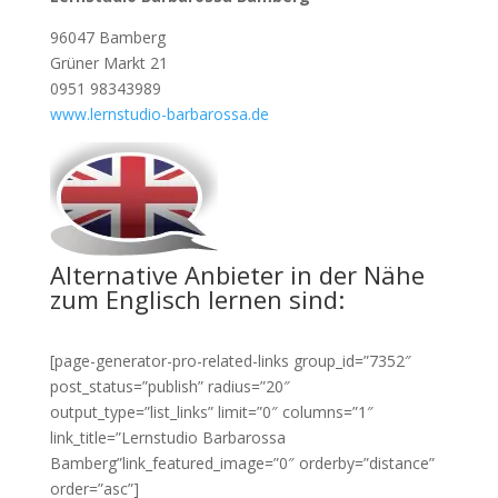
96047 Bamberg
Grüner Markt 21
0951 98343989
www.lernstudio-barbarossa.de
Alternative Anbieter in der Nähe
zum Englisch lernen sind:
[page-generator-pro-related-links group_id=”7352″
post_status=”publish” radius=”20″
output_type=”list_links” limit=”0″ columns=”1″
link_title=”Lernstudio Barbarossa
Bamberg”link_featured_image=”0″ orderby=”distance”
order=”asc”]