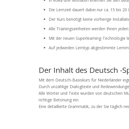
In etwa drei Monaten erlernen Sie den d
Die Lernzeit dauert dabei nur ca. 15 bis 2
Der Kurs benötigt keine vorherige Installa
Alle Trainingseinheiten werden Ihnen jede
Mit der neuen Superlearning-Technologie l
Auf jedweden Lerntyp abgestimmte Lernm
Der Inhalt des Deutsch -S
Mit dem Deutsch-Basiskurs für Niederländer eig
Durch unzählige Dialogtexte und Redewendungen
Alle Wörter und Texte wurden von deutschen Mut
richtige Betonung ein.
Eine detaillierte Grammatik, zu der Sie täglich n