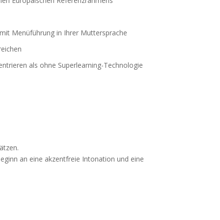
amen Europäischen Referenzrahmens
n mit Menüführung in Ihrer Muttersprache
reichen
entrieren als ohne Superlearning-Technologie
ätzen.
ginn an eine akzentfreie Intonation und eine