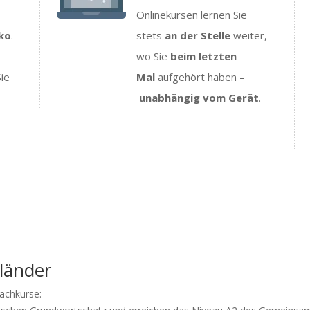
Onlinekursen lernen Sie
iko
.
stets
an der Stelle
weiter,
wo Sie
beim letzten
Sie
Mal
aufgehört haben –
unabhängig vom Gerät
.
länder
rachkurse: