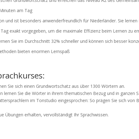
eutschen Grundwortschatz und erreichen das Niveau A2 des Gemeins
0 Minuten am Tag
tion und ist besonders anwenderfreundlich für Niederländer. Sie lerne
n Tag exakt vorgegeben, um die maximale Effizienz beim Lernen zu er
ernen Sie im Durchschnitt 32% schneller und können sich besser konz
ethoden bieten enormen Lernspaß
prachkurses:
nen Sie sich einen Grundwortschatz aus über 1300 Wörtern an.
 lernen Sie die Wörter in ihrem thematischen Bezug und in ganzen S
tersprachlern im Tonstudio eingesprochen: So prägen Sie sich von Be
eue Übungen erhalten, vervollständigt Ihr Sprachwissen.