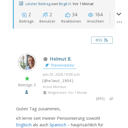
Letzter Beitrag
von
Birgit H.
Vor 1 Monat
2
2
34
164
Beiträge
Benutzer
Reaktionen
Ansichten
RSS
Helmut B.
Themenstarter
Juni 25, 2026 10:00 a.m.
(@helmut_1954)
Beiträge: 3
Active Member
Beigetreten: Vor 1 Monat
[#91]
Guten Tag zusammen,
ich lerne seit meiner Pensionierung sowohl
Englisch
als auch
Spanisch
– hauptsächlich für