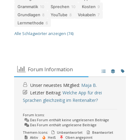
Grammatik
Sprechen
Kosten
10
10
9
Grundlagen
YouTube
Vokabeln
8
8
7
Lernmethode
6
Alle Schlagwörter anzeigen (74)
Forum Information
Unser neuestes Mitglied:
Maja B.
Letzter Beitrag:
Welche App für drei
Sprachen gleichzeitig im Rentenalter?
Forum Icons:
Das Forum enthält keine ungelesenen Beiträge
Das Forum enthält ungelesene Beiträge
Themen-Icons:
Unbeantwortet
Beantwortet
Aktiv
Heiß
Oben angepinnt