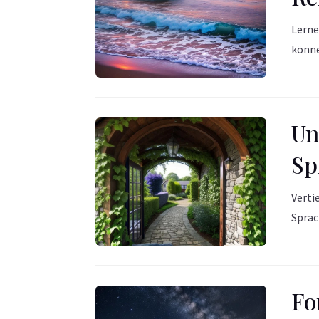
Lerne
könn
Un
Sp
Verti
Sprac
Fo