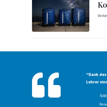
Ko
Verbe

“Dank des 
Lehrer sin
Ann
Reis