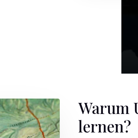
Warum U
lernen?