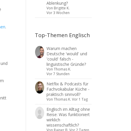
Ablenkung?
Von
Brigitte K.
e
Vor 3 Wochen
nen
.
Top-Themen Englisch
Warum machen
Deutsche 'would' und
'could' falsch -
n und
linguistische Gründe?
Von
Thomas K.
Vor 7 Stunden
um
Netflix & Podcasts für
Fachvokabular Küche -
praktisch sinnvoll?
nitt
Von
Thomas K.
Vor 1 Tag
Englisch im Alltag ohne
Reise: Was funktioniert
wirklich
wissenschaftlich?
Von
Rainer B.
Vor 2 Tagen