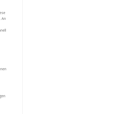
iese
. An
nell
enen
igen