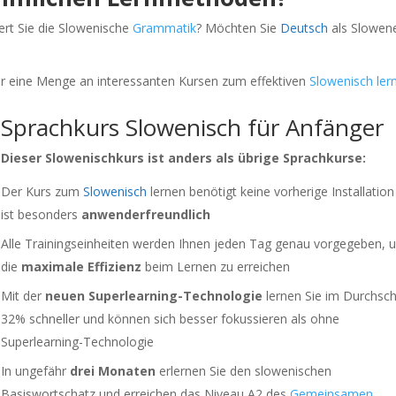
ert Sie die Slowenische
Grammatik
? Möchten Sie
Deutsch
als Slowen
ier eine Menge an interessanten Kursen zum effektiven
Slowenisch ler
Sprachkurs Slowenisch für Anfänger
Dieser Slowenischkurs ist anders als übrige Sprachkurse:
Der Kurs zum
Slowenisch
lernen benötigt keine vorherige Installatio
ist besonders
anwenderfreundlich
Alle Trainingseinheiten werden Ihnen jeden Tag genau vorgegeben, 
die
maximale Effizienz
beim Lernen zu erreichen
Mit der
neuen Superlearning-Technologie
lernen Sie im Durchsch
32% schneller und können sich besser fokussieren als ohne
Superlearning-Technologie
In ungefähr
drei Monaten
erlernen Sie den slowenischen
Basiswortschatz und erreichen das Niveau A2 des
Gemeinsamen