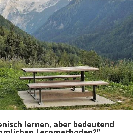
enisch lernen, aber bedeutend
ömmlichen Lernmethoden?”