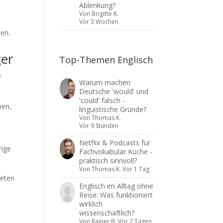
Ablenkung?
Von
Brigitte K.
Vor 3 Wochen
nen.
ger
Top-Themen Englisch
e
Warum machen
Deutsche 'would' und
'could' falsch -
ben,
linguistische Gründe?
Von
Thomas K.
Vor 9 Stunden
Netflix & Podcasts für
rige
Fachvokabular Küche -
praktisch sinnvoll?
Von
Thomas K.
Vor 1 Tag
ieten
Englisch im Alltag ohne
Reise: Was funktioniert
wirklich
n
wissenschaftlich?
Von
Rainer B.
Vor 2 Tagen