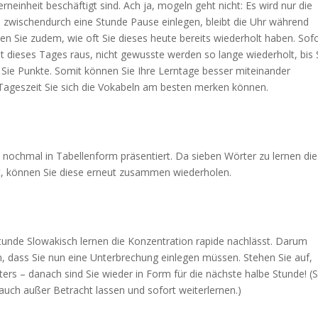
erneinheit beschäftigt sind. Ach ja, mogeln geht nicht: Es wird nur die
e zwischendurch eine Stunde Pause einlegen, bleibt die Uhr während
en Sie zudem, wie oft Sie dieses heute bereits wiederholt haben. Sof
 dieses Tages raus, nicht gewusste werden so lange wiederholt, bis 
 Sie Punkte. Somit können Sie Ihre Lerntage besser miteinander
 Tageszeit Sie sich die Vokabeln am besten merken können.
 nochmal in Tabellenform präsentiert. Da sieben Wörter zu lernen die
st, können Sie diese erneut zusammen wiederholen.
tunde Slowakisch lernen die Konzentration rapide nachlässt. Darum
an, dass Sie nun eine Unterbrechung einlegen müssen. Stehen Sie auf,
lters – danach sind Sie wieder in Form für die nächste halbe Stunde! (S
uch außer Betracht lassen und sofort weiterlernen.)