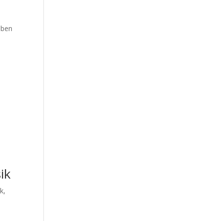
aben
ik
k,