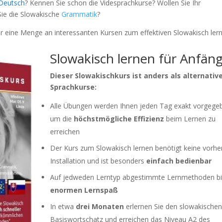
Deutsch
? Kennen Sie schon die Videsprachkurse? Wollen Sie Ihr
Sie die Slowakische
Grammatik
?
er eine Menge an interessanten Kursen zum effektiven Slowakisch ler
Slowakisch lernen für Anfän
Dieser Slowakischkurs ist anders als alternativ
Sprachkurse:
Alle Übungen werden Ihnen jeden Tag exakt vorgege
um die
höchstmögliche Effizienz
beim Lernen zu
erreichen
Der Kurs zum Slowakisch lernen benötigt keine vorhe
Installation und ist besonders
einfach bedienbar
Auf jedweden Lerntyp abgestimmte Lernmethoden b
enormen Lernspaß
In etwa
drei Monaten
erlernen Sie den slowakische
Basiswortschatz und erreichen das Niveau A2 des