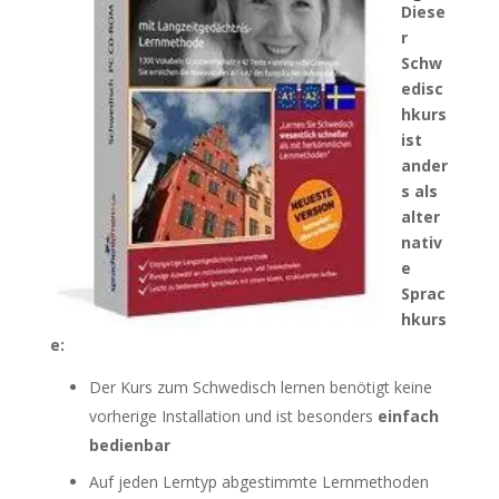
Diese
r
Schw
edisc
hkurs
ist
ander
s als
alter
nativ
e
Sprac
hkurs
e:
Der Kurs zum Schwedisch lernen benötigt keine
vorherige Installation und ist besonders
einfach
bedienbar
Auf jeden Lerntyp abgestimmte Lernmethoden