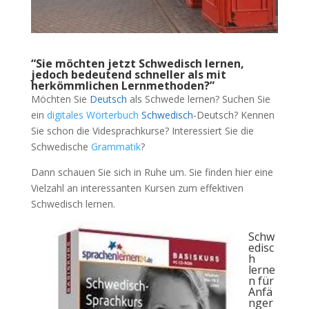
“Sie möchten jetzt Schwedisch lernen,
jedoch bedeutend schneller als mit
herkömmlichen Lernmethoden?”
Möchten Sie
Deutsch
als Schwede lernen? Suchen Sie
ein
digitales Wörterbuch
Schwedisch
-Deutsch? Kennen
Sie schon die Videsprachkurse? Interessiert Sie die
Schwedische
Grammatik
?
Dann schauen Sie sich in Ruhe um. Sie finden hier eine
Vielzahl an interessanten Kursen zum effektiven
Schwedisch lernen.
Schw
edisc
h
lerne
n für
Anfä
nger