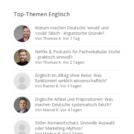
Top-Themen Englisch
Warum machen Deutsche 'would' und
'could' falsch - linguistische Gründe?
Von
Thomas K.
Vor 1 Tag
Netflix & Podcasts für Fachvokabular Küche
- praktisch sinnvoll?
Von
Thomas K.
Vor 2 Tagen
Englisch im Alltag ohne Reise: Was
funktioniert wirklich wissenschaftlich?
Von
Rainer B.
Vor 3 Tagen
Englische Artikel und Präpositionen: Was
machen Deutsche systematisch falsch?
Von
Marcel K.
Vor 4 Tagen
500er-Kernwortschatz: Sinnvolle Auswahl
oder Marketing-Mythos?
Von
Markus B.
Vor 5 Tagen