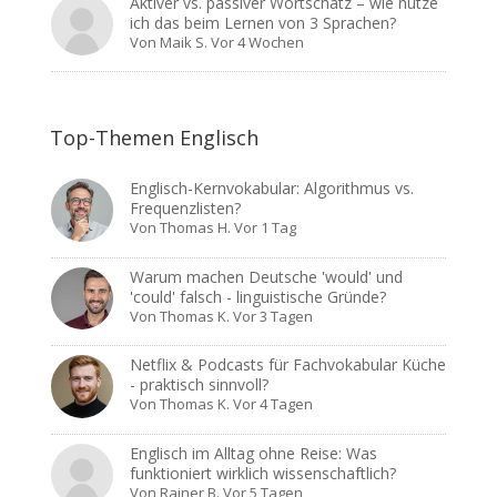
Aktiver vs. passiver Wortschatz – wie nutze
ich das beim Lernen von 3 Sprachen?
Von
Maik S.
Vor 4 Wochen
Top-Themen Englisch
Englisch-Kernvokabular: Algorithmus vs.
Frequenzlisten?
Von
Thomas H.
Vor 1 Tag
Warum machen Deutsche 'would' und
'could' falsch - linguistische Gründe?
Von
Thomas K.
Vor 3 Tagen
Netflix & Podcasts für Fachvokabular Küche
- praktisch sinnvoll?
Von
Thomas K.
Vor 4 Tagen
Englisch im Alltag ohne Reise: Was
funktioniert wirklich wissenschaftlich?
Von
Rainer B.
Vor 5 Tagen