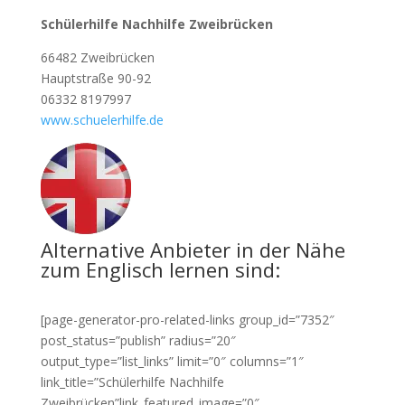
Schülerhilfe Nachhilfe Zweibrücken
66482 Zweibrücken
Hauptstraße 90-92
06332 8197997
www.schuelerhilfe.de
Alternative Anbieter in der Nähe
zum Englisch lernen sind:
[page-generator-pro-related-links group_id=”7352″
post_status=”publish” radius=”20″
output_type=”list_links” limit=”0″ columns=”1″
link_title=”Schülerhilfe Nachhilfe
Zweibrücken”link_featured_image=”0″