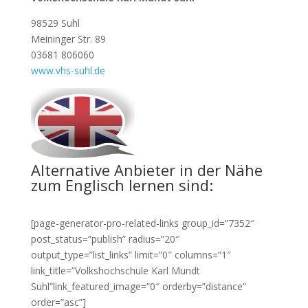
98529 Suhl
Meininger Str. 89
03681 806060
www.vhs-suhl.de
Alternative Anbieter in der Nähe
zum Englisch lernen sind:
[page-generator-pro-related-links group_id=”7352″
post_status=”publish” radius=”20″
output_type=”list_links” limit=”0″ columns=”1″
link_title=”Volkshochschule Karl Mundt
Suhl”link_featured_image=”0″ orderby=”distance”
order=”asc”]