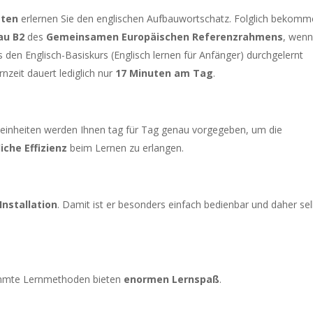
aten
erlernen Sie den englischen Aufbauwortschatz. Folglich bekom
au B2
des
Gemeinsamen Europäischen Referenzrahmens
, wenn
s den Englisch-Basiskurs (Englisch lernen für Anfänger) durchgelernt
nzeit dauert lediglich nur
17 Minuten am Tag
.
gseinheiten werden Ihnen tag für Tag genau vorgegeben, um die
che Effizienz
beim Lernen zu erlangen.
Installation
. Damit ist er besonders einfach bedienbar und daher sel
timmte Lernmethoden bieten
enormen Lernspaß
.