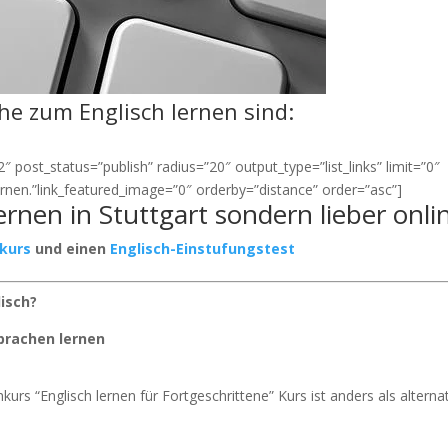
ähe zum Englisch lernen sind:
 post_status=”publish” radius=”20″ output_type=”list_links” limit=”0″
lernen.”link_featured_image=”0″ orderby=”distance” order=”asc”]
lernen in Stuttgart sondern lieber onli
rkurs
und einen
Englisch-Einstufungstest
lisch?
prachen lernen
kurs “Englisch lernen für Fortgeschrittene” Kurs ist anders als alterna