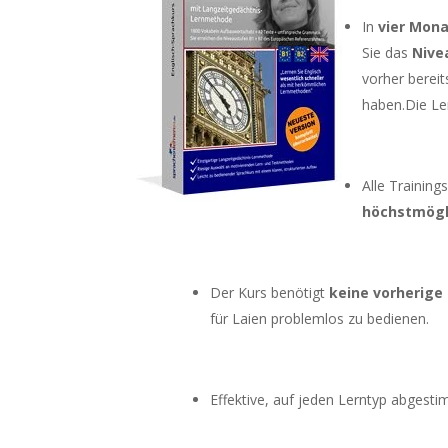
In
vier Mon
Sie das
Nive
vorher bereit
haben.Die Ler
Alle Trainin
höchstmögli
Der Kurs benötigt
keine vorherige 
für Laien problemlos zu bedienen.
Effektive, auf jeden Lerntyp abges