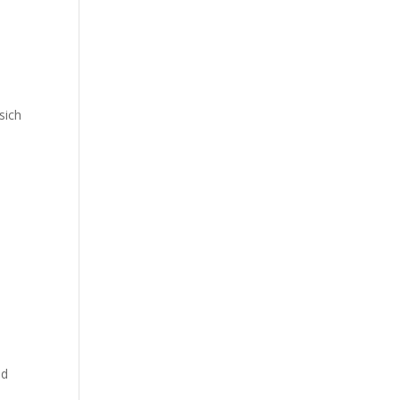
sich
nd