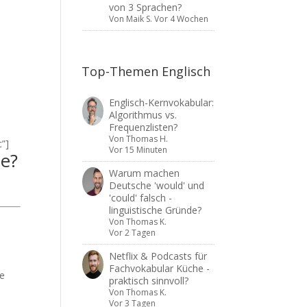
von 3 Sprachen?
Von
Maik S.
Vor 4 Wochen
Top-Themen Englisch
Englisch-Kernvokabular:
Algorithmus vs.
Frequenzlisten?
Von
Thomas H.
”]
Vor 15 Minuten
ne?
Warum machen
Deutsche 'would' und
'could' falsch -
linguistische Gründe?
Von
Thomas K.
Vor 2 Tagen
Netflix & Podcasts für
Fachvokabular Küche -
ge
praktisch sinnvoll?
Von
Thomas K.
Vor 3 Tagen