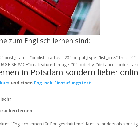
ähe zum Englisch lernen sind:
 post_status=”publish” radius=”20″ output_type=”list_links” limit=”0″
AGE SERVICE”link_featured_image=”0″ orderby=”distance” order=”asc
lernen in Potsdam sondern lieber onli
rkurs
und einen
Englisch-Einstufungstest
lisch?
prachen lernen
kurs “Englisch lernen für Fortgeschrittene” Kurs ist anders als sonsti