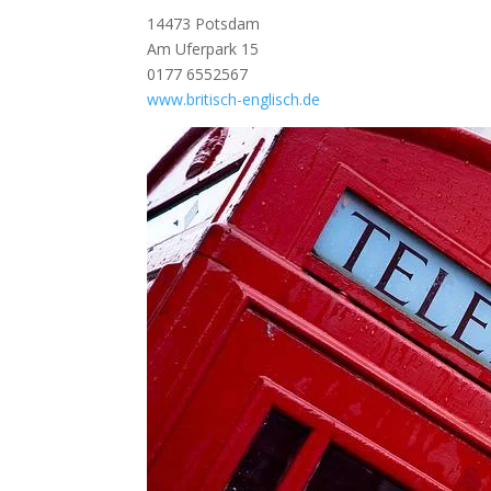
14473 Potsdam
Am Uferpark 15
0177 6552567
www.britisch-englisch.de