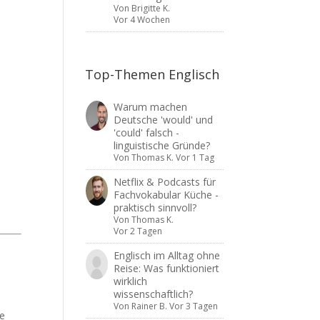
Von
Brigitte K.
Vor 4 Wochen
Top-Themen Englisch
Warum machen
Deutsche 'would' und
'could' falsch -
linguistische Gründe?
Von
Thomas K.
Vor 1 Tag
Netflix & Podcasts für
Fachvokabular Küche -
praktisch sinnvoll?
Von
Thomas K.
Vor 2 Tagen
Englisch im Alltag ohne
Reise: Was funktioniert
wirklich
wissenschaftlich?
Von
Rainer B.
Vor 3 Tagen
ge