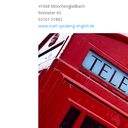
41068 Mönchengladbach
Rönneter 65
02161 51882
www.start-speaking-english.de