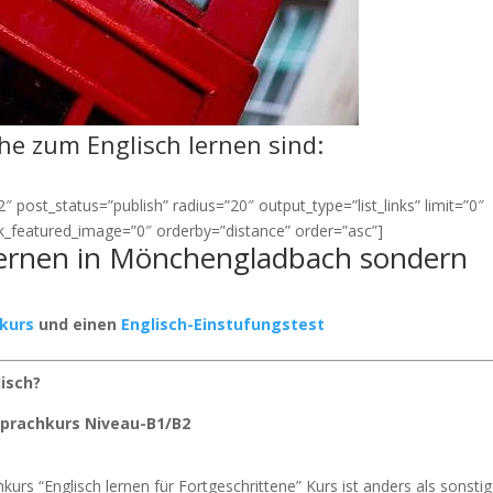
ähe zum Englisch lernen sind:
 post_status=”publish” radius=”20″ output_type=”list_links” limit=”0″
ink_featured_image=”0″ orderby=”distance” order=”asc”]
 lernen in Mönchengladbach sondern
rkurs
und einen
Englisch-Einstufungstest
lisch?
-Sprachkurs Niveau-B1/B2
kurs “Englisch lernen für Fortgeschrittene” Kurs ist anders als sonsti