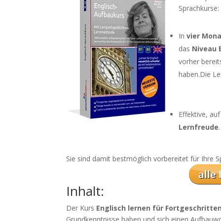
Sprachkurse:
In
vier Mon
das
Niveau 
vorher bereit
haben.Die Ler
Effektive, a
Lernfreude
.
Sie sind damit bestmöglich vorbereitet für Ihre
Inhalt:
Der Kurs
Englisch lernen für Fortgeschritte
Grundkenntnisse haben und sich einen Aufbauw