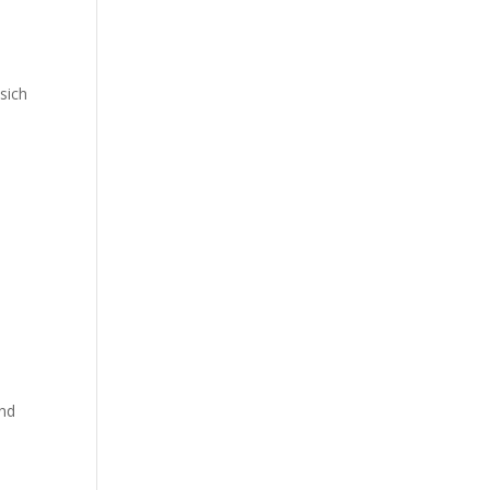
sich
und