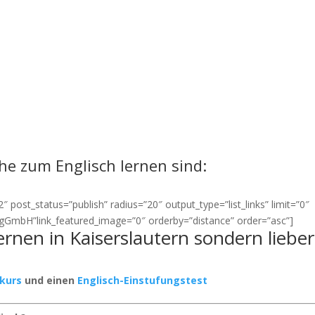
ähe zum Englisch lernen sind:
 post_status=”publish” radius=”20″ output_type=”list_links” limit=”0″
s gGmbH”link_featured_image=”0″ orderby=”distance” order=”asc”]
lernen in Kaiserslautern sondern lieber
rkurs
und einen
Englisch-Einstufungstest