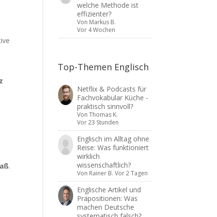
welche Methode ist
effizienter?
Von
Markus B.
Vor 4 Wochen
tive
Top-Themen Englisch
z
Netflix & Podcasts für
Fachvokabular Küche -
praktisch sinnvoll?
Von
Thomas K.
Vor 23 Stunden
Englisch im Alltag ohne
Reise: Was funktioniert
wirklich
wissenschaftlich?
paß
.
Von
Rainer B.
Vor 2 Tagen
Englische Artikel und
Präpositionen: Was
machen Deutsche
systematisch falsch?