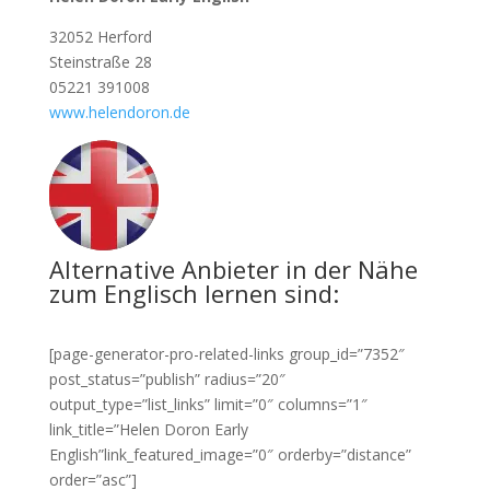
32052 Herford
Steinstraße 28
05221 391008
www.helendoron.de
Alternative Anbieter in der Nähe
zum Englisch lernen sind:
[page-generator-pro-related-links group_id=”7352″
post_status=”publish” radius=”20″
output_type=”list_links” limit=”0″ columns=”1″
link_title=”Helen Doron Early
English”link_featured_image=”0″ orderby=”distance”
order=”asc”]