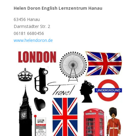
Helen Doron English Lernzentrum Hanau
63456 Hanau
Darmstädter Str. 2
06181 6680456
www.helendoron.de