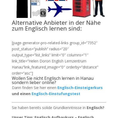
Alternative Anbieter in der Nähe
zum Englisch lernen sind:
[page-generator-pro-related-links group_id=”7352″
post_status=”publish” radius=”20″
output_type=”list_links” limit=”0″ columns=”1″
link_title=”Helen Doron English Lernzentrum
Hanau”link_featured_image=”0″ orderby=”distance”
order=”asc”]
Wollen Sie nicht Englisch lernen in Hanau
sondern lieber online?
Dann finden Sie hier einen
Englisch-Einsteigerkurs
und einen
Englisch-Einstufungstest
Sie haben bereits solide Grundkenntnisse in
Englisch?
Unser Tipp: Englisch Aufbaukurs – Englisch