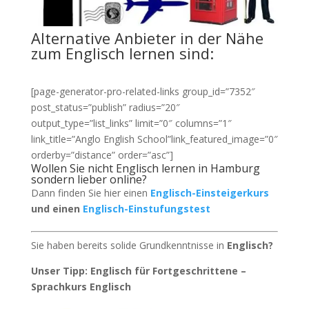
Alternative Anbieter in der Nähe
zum Englisch lernen sind:
[page-generator-pro-related-links group_id=”7352″
post_status=”publish” radius=”20″
output_type=”list_links” limit=”0″ columns=”1″
link_title=”Anglo English School”link_featured_image=”0″
orderby=”distance” order=”asc”]
Wollen Sie nicht Englisch lernen in Hamburg
sondern lieber online?
Dann finden Sie hier einen
Englisch-Einsteigerkurs
und einen
Englisch-Einstufungstest
Sie haben bereits solide Grundkenntnisse in
Englisch?
Unser Tipp: Englisch für Fortgeschrittene –
Sprachkurs Englisch