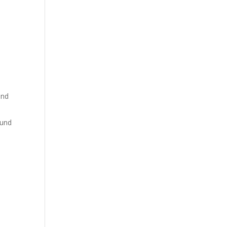
und
 und