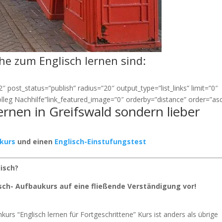
ähe zum Englisch lernen sind:
 post_status=”publish” radius=”20″ output_type=”list_links” limit=”0″
olleg Nachhilfe”link_featured_image=”0″ orderby=”distance” order=”asc
lernen in Greifswald sondern lieber
rkurs
und einen
Englisch-Einstufungstest
lisch?
isch- Aufbaukurs auf eine fließende Verständigung vor!
kurs “Englisch lernen für Fortgeschrittene” Kurs ist anders als übrige