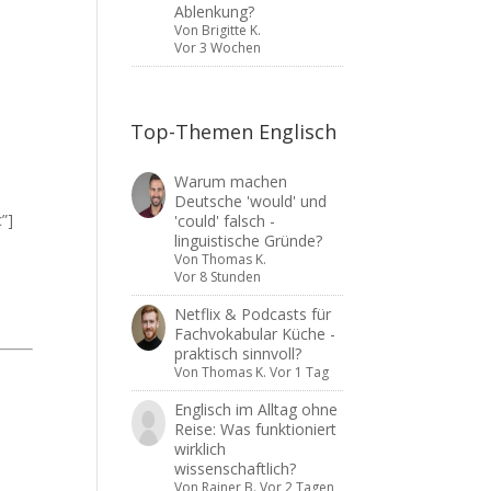
Ablenkung?
Von
Brigitte K.
Vor 3 Wochen
Top-Themen Englisch
Warum machen
Deutsche 'would' und
”]
'could' falsch -
linguistische Gründe?
Von
Thomas K.
Vor 8 Stunden
Netflix & Podcasts für
Fachvokabular Küche -
praktisch sinnvoll?
Von
Thomas K.
Vor 1 Tag
Englisch im Alltag ohne
Reise: Was funktioniert
wirklich
wissenschaftlich?
Von
Rainer B.
Vor 2 Tagen