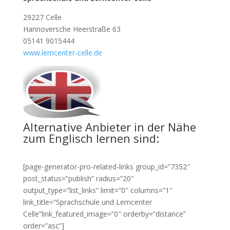
29227 Celle
Hannoversche Heerstraße 63
05141 9015444
www.lerncenter-celle.de
Alternative Anbieter in der Nähe
zum Englisch lernen sind:
[page-generator-pro-related-links group_id=”7352″
post_status=”publish” radius=”20″
output_type=”list_links” limit=”0″ columns=”1″
link_title=”Sprachschule und Lerncenter
Celle”link_featured_image=”0″ orderby=”distance”
order=”asc”]