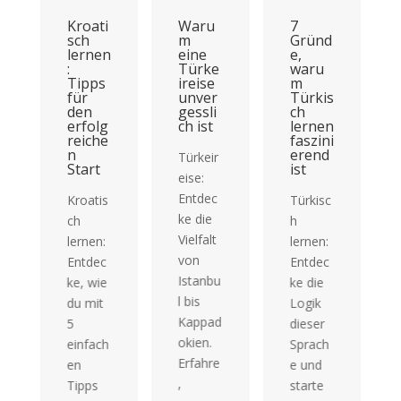
Kroati
Waru
7
sch
m
Gründ
lernen
eine
e,
:
Türke
waru
Tipps
ireise
m
für
unver
Türkis
den
gessli
ch
erfolg
ch ist
lernen
reiche
faszini
n
erend
Türkeir
Start
ist
eise:
Entdec
Kroatis
Türkisc
ke die
ch
h
Vielfalt
lernen:
lernen:
von
Entdec
Entdec
Istanbu
ke, wie
ke die
l bis
du mit
Logik
Kappad
5
dieser
okien.
einfach
Sprach
Erfahre
en
e und
,
Tipps
starte