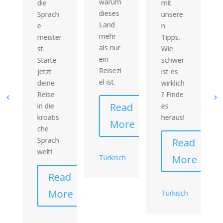
warum
die
mit
dieses
Sprach
unsere
Land
e
n
mehr
meister
Tipps.
als nur
st.
Wie
ein
Starte
schwer
Reisezi
jetzt
ist es
el ist.
deine
wirklich
Reise
? Finde
Read
in die
es
kroatis
heraus!
More
che
Sprach
Read
welt!
ad
Türkisch
More
re
Read
More
Türkisch
sch