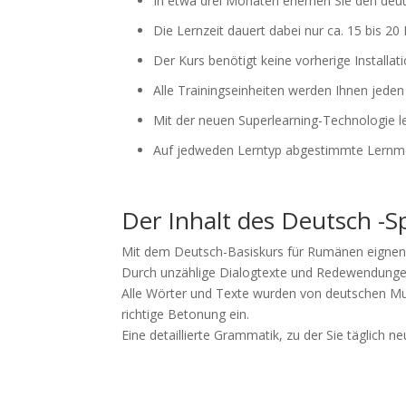
In etwa drei Monaten erlernen Sie den d
Die Lernzeit dauert dabei nur ca. 15 bis 2
Der Kurs benötigt keine vorherige Installa
Alle Trainingseinheiten werden Ihnen jede
Mit der neuen Superlearning-Technologie l
Auf jedweden Lerntyp abgestimmte Lernm
Der Inhalt des Deutsch -S
Mit dem Deutsch-Basiskurs für Rumänen eignen 
Durch unzählige Dialogtexte und Redewendungen
Alle Wörter und Texte wurden von deutschen Mut
richtige Betonung ein.
Eine detaillierte Grammatik, zu der Sie täglich n