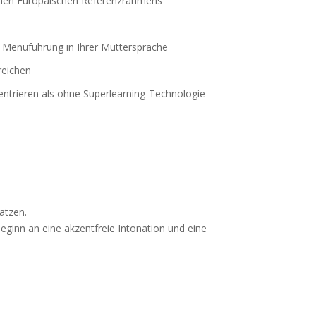
amen Europäischen Referenzrahmens
it Menüführung in Ihrer Muttersprache
reichen
entrieren als ohne Superlearning-Technologie
ätzen.
ginn an eine akzentfreie Intonation und eine