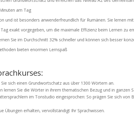
eutschen Grundwortschatz und erreichen das Niveau A2 des Gemeins
0 Minuten am Tag
tion und ist besonders anwenderfreundlich für Rumänen. Sie lernen m
n Tag exakt vorgegeben, um die maximale Effizienz beim Lernen zu er
ernen Sie im Durchschnitt 32% schneller und können sich besser konz
ethoden bieten enormen Lernspaß
prachkurses:
Sie sich einen Grundwortschatz aus über 1300 Wörtern an.
 lernen Sie die Wörter in ihrem thematischen Bezug und in ganzen S
tersprachlern im Tonstudio eingesprochen: So prägen Sie sich von Be
eue Übungen erhalten, vervollständigt Ihr Sprachwissen.