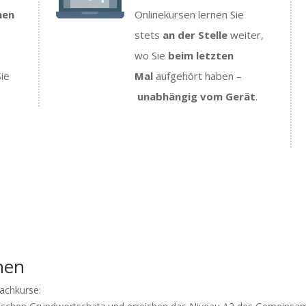
nen
Onlinekursen lernen Sie
stets
an der Stelle
weiter,
wo Sie
beim letzten
Sie
Mal
aufgehört haben –
unabhängig vom Gerät
.
nen
rachkurse: